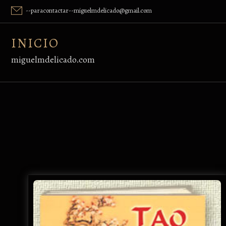
Skip
--paracontactar--miguelmdelicado@gmail.com
to
content
INICIO
miguelmdelicado.com