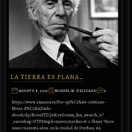
LA TIERRA ES PLANA…
AGOSTO 8, 2013
MIGUEL M. DELICADO
0
https://www.amazon.es/Por-qu%C3%A9-cristiano-
libros-S%C3%ADsifo-
ebook/dp/B006FITQ6K/ref=tmm_kin_swatch_0?
_encoding=UTF8&qid=1566037130&sr=8-1-fkmr1 “Hace
unos cuarenta años, en la ciudad de Durban, un