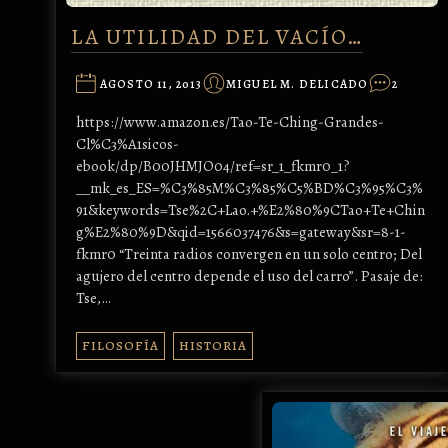
LA UTILIDAD DEL VACÍO…
AGOSTO 11, 2013
MIGUEL M. DELICADO
2
https://www.amazon.es/Tao-Te-Ching-Grandes-
Cl%C3%A1sicos-
ebook/dp/B00JHMJO04/ref=sr_1_fkmr0_1?
__mk_es_ES=%C3%85M%C3%85%C5%BD%C3%95%C3%
91&keywords=Tse%2C+Lao.+%E2%80%9CTao+Te+Chin
g%E2%80%9D&qid=1566037476&s=gateway&sr=8-1-
fkmr0 “Treinta radios convergen en un solo centro; Del
agujero del centro depende el uso del carro”. Pasaje de:
Tse,…
FILOSOFÍA
HISTORIA