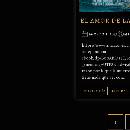
EL AMOR DE L
AGOSTO 8, 2013
MI
https://www.amazon.es/v
independiente-
ebook/dp/B00ABR359K/re
_encoding=UTF8&qid=156
razón por la que la muerte 
tiene nada que ver con…
FILOSOFÍA
LITERAT
1