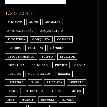
TAG CLOUD
ALICANTE
AMOR
ANIMALES
ANTONIO BARNÉS
ARQUITECTURA
AUTOAYUDA
CONQUISTA
COSMOS
CULTURA
CULTURAS
CÁPSULA
DESCUBRIMIENTO
EGIPTO
ESCRITOR
ESCULTURA
FELICIDAD
FUTURO
GRECIA
GUERRAS
GUERRILLEROS
HAZAÑA
INCREÍBLE
ISLAM
LA ODISEA
LIBERTAD
LIBROS
LITERATURA
LONDRES
MITOS
MOE
MUERTE
NEVURAS
NOVELA