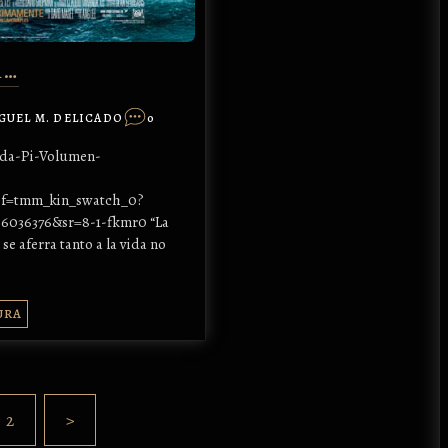
A…
GUEL M. DELICADO
0
ida-Pi-Volumen-
f=tmm_kin_swatch_0?
6036376&sr=8-1-fkmr0 “La
se aferra tanto a la vida no
URA
2
>