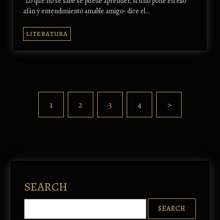
“Lo que no se sabe se puede aprender, si uno pone en ello
afán y entendimiento amable amigo- dice el…
LITERATURA
1
2
3
4
>
SEARCH