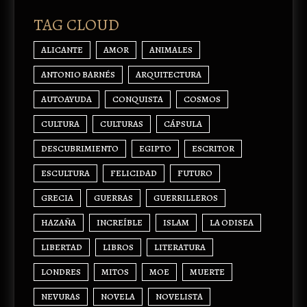
TAG CLOUD
ALICANTE
AMOR
ANIMALES
ANTONIO BARNÉS
ARQUITECTURA
AUTOAYUDA
CONQUISTA
COSMOS
CULTURA
CULTURAS
CÁPSULA
DESCUBRIMIENTO
EGIPTO
ESCRITOR
ESCULTURA
FELICIDAD
FUTURO
GRECIA
GUERRAS
GUERRILLEROS
HAZAÑA
INCREÍBLE
ISLAM
LA ODISEA
LIBERTAD
LIBROS
LITERATURA
LONDRES
MITOS
MOE
MUERTE
NEVURAS
NOVELA
NOVELISTA