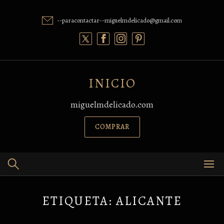
Skip
to
--paracontactar--miguelmdelicado@gmail.com
content
INICIO
miguelmdelicado.com
COMPRAR
ETIQUETA:
ALICANTE