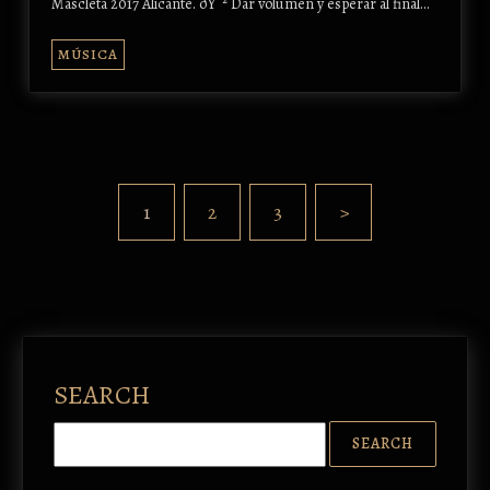
Mascletá 2017 Alicante. ðŸ˜² Dar volumen y esperar al final...
MÚSICA
1
2
3
>
SEARCH