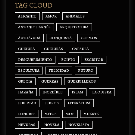
TAG CLOUD
ALICANTE
AMOR
ANIMALES
ANTONIO BARNÉS
ARQUITECTURA
AUTOAYUDA
CONQUISTA
COSMOS
CULTURA
CULTURAS
CÁPSULA
DESCUBRIMIENTO
EGIPTO
ESCRITOR
ESCULTURA
FELICIDAD
FUTURO
GRECIA
GUERRAS
GUERRILLEROS
HAZAÑA
INCREÍBLE
ISLAM
LA ODISEA
LIBERTAD
LIBROS
LITERATURA
LONDRES
MITOS
MOE
MUERTE
NEVURAS
NOVELA
NOVELISTA