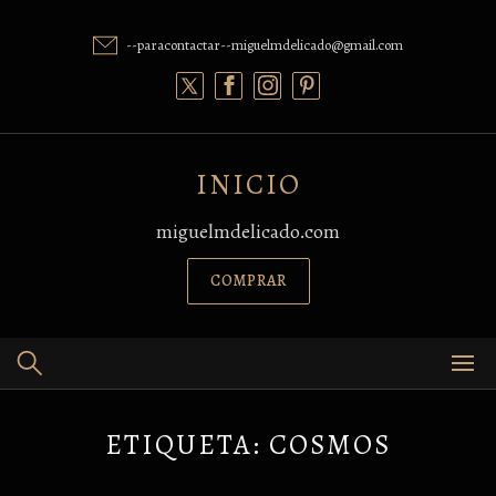
Skip
to
--paracontactar--miguelmdelicado@gmail.com
content
INICIO
miguelmdelicado.com
COMPRAR
ETIQUETA:
COSMOS