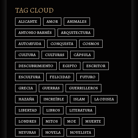
TAG CLOUD
ALICANTE
AMOR
ANIMALES
ANTONIO BARNÉS
ARQUITECTURA
AUTOAYUDA
CONQUISTA
COSMOS
CULTURA
CULTURAS
CÁPSULA
DESCUBRIMIENTO
EGIPTO
ESCRITOR
ESCULTURA
FELICIDAD
FUTURO
GRECIA
GUERRAS
GUERRILLEROS
HAZAÑA
INCREÍBLE
ISLAM
LA ODISEA
LIBERTAD
LIBROS
LITERATURA
LONDRES
MITOS
MOE
MUERTE
NEVURAS
NOVELA
NOVELISTA