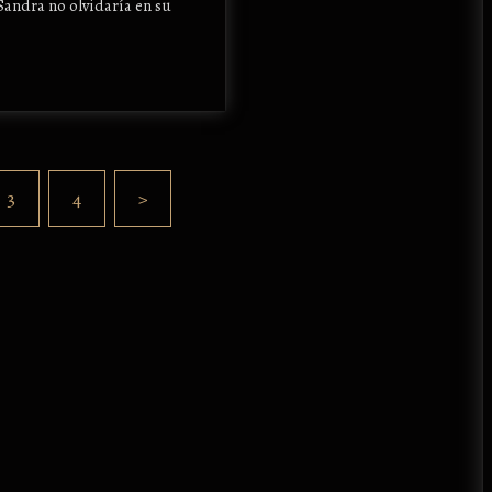
Sandra no olvidaría en su
3
4
>