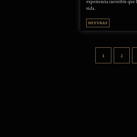
experiencia increíble que 
vida.
NEVURAS
1
2