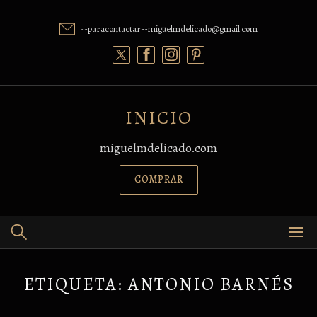
Skip
to
--paracontactar--miguelmdelicado@gmail.com
content
INICIO
miguelmdelicado.com
COMPRAR
ETIQUETA:
ANTONIO BARNÉS