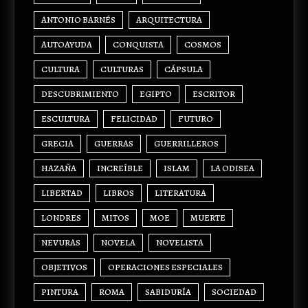
ANTONIO BARNÉS
ARQUITECTURA
AUTOAYUDA
CONQUISTA
COSMOS
CULTURA
CULTURAS
CÁPSULA
DESCUBRIMIENTO
EGIPTO
ESCRITOR
ESCULTURA
FELICIDAD
FUTURO
GRECIA
GUERRAS
GUERRILLEROS
HAZAÑA
INCREÍBLE
ISLAM
LA ODISEA
LIBERTAD
LIBROS
LITERATURA
LONDRES
MITOS
MOE
MUERTE
NEVURAS
NOVELA
NOVELISTA
OBJETIVOS
OPERACIONES ESPECIALES
PINTURA
ROMA
SABIDURÍA
SOCIEDAD