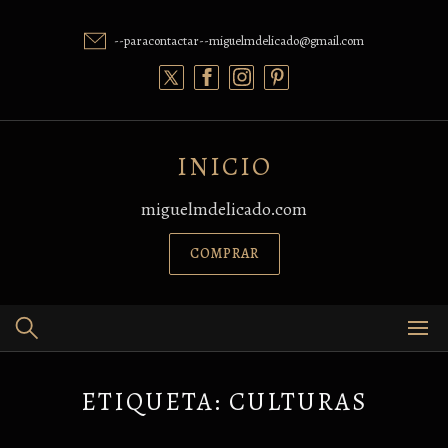
Skip
to
--paracontactar--miguelmdelicado@gmail.com
content
INICIO
miguelmdelicado.com
COMPRAR
ETIQUETA:
CULTURAS