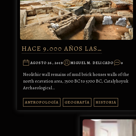
HACE 9.000 AÑOS LAS…
AGOSTO 26, 2019
MIGUEL M. DELICADO
0
Neolithic wall remains of mud brick houses walls of the
north ecavation area, 7500 BC to 5700 BC, Catalyhoyuk
Archaeological…
ANTROPOLOGÍA
GEOGRAFÍA
HISTORIA