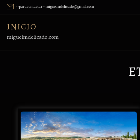
Skip
--paracontactar--miguelmdelicado@gmail.com
to
content
INICIO
miguelmdelicado.com
E