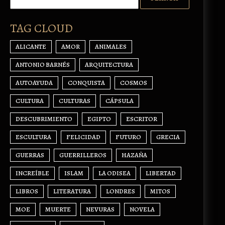
TAG CLOUD
ALICANTE
AMOR
ANIMALES
ANTONIO BARNÉS
ARQUITECTURA
AUTOAYUDA
CONQUISTA
COSMOS
CULTURA
CULTURAS
CÁPSULA
DESCUBRIMIENTO
EGIPTO
ESCRITOR
ESCULTURA
FELICIDAD
FUTURO
GRECIA
GUERRAS
GUERRILLEROS
HAZAÑA
INCREÍBLE
ISLAM
LA ODISEA
LIBERTAD
LIBROS
LITERATURA
LONDRES
MITOS
MOE
MUERTE
NEVURAS
NOVELA