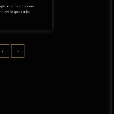
o que se echa de menos,
mo era lo que estás…
2
>