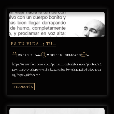
ES TU VIDA…; TÚ…
ENERO 16, 2016
MIGUEL M. DELICADO
0
https://www.facebook.com/pensamientosliterarios/photos/a.2
12995465555566.1073741828.212308018957644/4280896073794
83/?type=3&theater
FILOSOFÍA