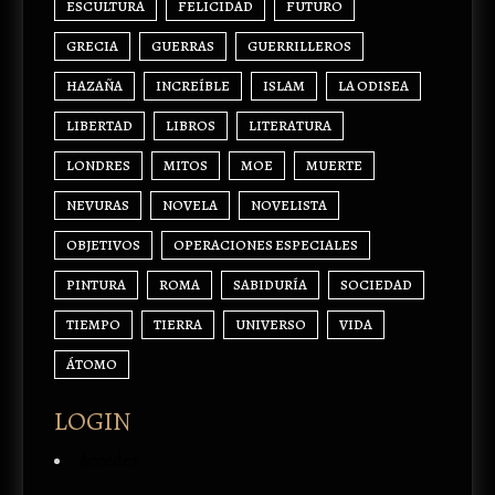
ESCULTURA
FELICIDAD
FUTURO
GRECIA
GUERRAS
GUERRILLEROS
HAZAÑA
INCREÍBLE
ISLAM
LA ODISEA
LIBERTAD
LIBROS
LITERATURA
LONDRES
MITOS
MOE
MUERTE
NEVURAS
NOVELA
NOVELISTA
OBJETIVOS
OPERACIONES ESPECIALES
PINTURA
ROMA
SABIDURÍA
SOCIEDAD
TIEMPO
TIERRA
UNIVERSO
VIDA
ÁTOMO
LOGIN
Acceder