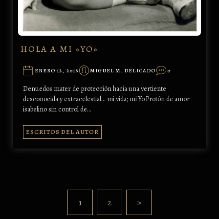
HOLA A MI «YO»
ENERO 12, 2016
MIGUEL M. DELICADO
0
Denuedos mater de protección hacia una vertiente
desconocida y extracelestial... mi vida; mi Yo.Protón de amor
isabelino sin control de…
ESCRITOS DEL AUTOR
1
2
>