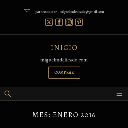
Skip
to
--paracontactar--miguelmdelicado@gmail.com
content
INICIO
miguelmdelicado.com
COMPRAR
MES:
ENERO 2016