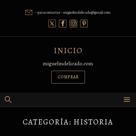
Skip
to
--paracontactar--miguelmdelicado@gmail.com
content
INICIO
miguelmdelicado.com
COMPRAR
CATEGORÍA:
HISTORIA