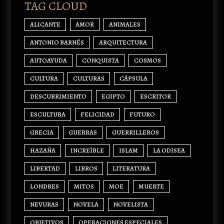
TAG CLOUD
ALICANTE
AMOR
ANIMALES
ANTONIO BARNÉS
ARQUITECTURA
AUTOAYUDA
CONQUISTA
COSMOS
CULTURA
CULTURAS
CÁPSULA
DESCUBRIMIENTO
EGIPTO
ESCRITOR
ESCULTURA
FELICIDAD
FUTURO
GRECIA
GUERRAS
GUERRILLEROS
HAZAÑA
INCREÍBLE
ISLAM
LA ODISEA
LIBERTAD
LIBROS
LITERATURA
LONDRES
MITOS
MOE
MUERTE
NEVURAS
NOVELA
NOVELISTA
OBJETIVOS
OPERACIONES ESPECIALES