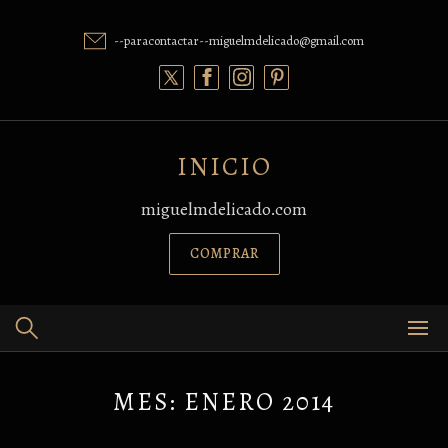
Skip
to
--paracontactar--miguelmdelicado@gmail.com
content
INICIO
miguelmdelicado.com
COMPRAR
MES:
ENERO 2014