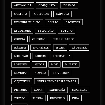
AUTOAYUDA
CONQUISTA
COSMOS
CULTURA
CULTURAS
CÁPSULA
DESCUBRIMIENTO
EGIPTO
ESCRITOR
ESCULTURA
FELICIDAD
FUTURO
GRECIA
GUERRAS
GUERRILLEROS
HAZAÑA
INCREÍBLE
ISLAM
LA ODISEA
LIBERTAD
LIBROS
LITERATURA
LONDRES
MITOS
MOE
MUERTE
NEVURAS
NOVELA
NOVELISTA
OBJETIVOS
OPERACIONES ESPECIALES
PINTURA
ROMA
SABIDURÍA
SOCIEDAD
TIEMPO
TIERRA
UNIVERSO
VIDA