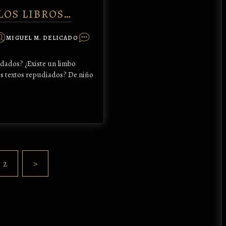
LOS LIBROS…
MIGUEL M. DELICADO
idados? ¿Existe un limbo
os textos repudiados? De niño
2
>