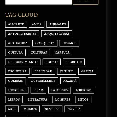
TAG CLOUD
ALICANTE
AMOR
ANIMALES
ANTONIO BARNÉS
ARQUITECTURA
AUTOAYUDA
CONQUISTA
COSMOS
CULTURA
CULTURAS
CÁPSULA
DESCUBRIMIENTO
EGIPTO
ESCRITOR
ESCULTURA
FELICIDAD
FUTURO
GRECIA
GUERRAS
GUERRILLEROS
HAZAÑA
INCREÍBLE
ISLAM
LA ODISEA
LIBERTAD
LIBROS
LITERATURA
LONDRES
MITOS
MOE
MUERTE
NEVURAS
NOVELA