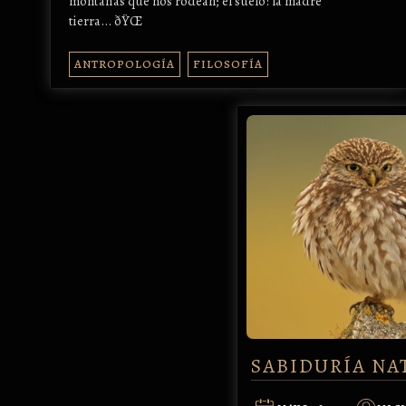
montañas que nos rodean; el suelo: la madre
tierra... ðŸŒ
ANTROPOLOGÍA
FILOSOFÍA
SABIDURÍA NA