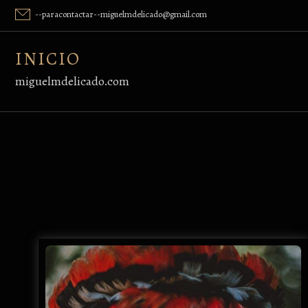
Skip
--paracontactar--miguelmdelicado@gmail.com
to
content
INICIO
miguelmdelicado.com