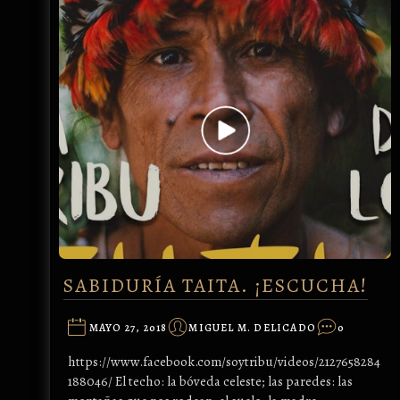
SABIDURÍA TAITA. ¡ESCUCHA!
MAYO 27, 2018
MIGUEL M. DELICADO
0
https://www.facebook.com/soytribu/videos/2127658284
188046/ El techo: la bóveda celeste; las paredes: las