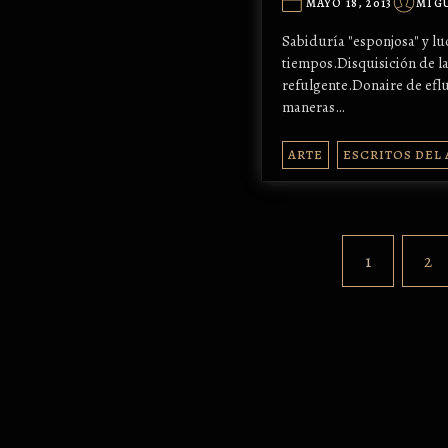
MAYO 18, 2013
MIGU
Sabiduría "esponjosa" y lu
tiempos.Disquisición de la
refulgente.Donaire de eflu
maneras…
ARTE
ESCRITOS DEL
1
2