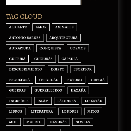
TAG CLOUD
ALICANTE
AMOR
ANIMALES
ANTONIO BARNÉS
ARQUITECTURA
AUTOAYUDA
CONQUISTA
COSMOS
CULTURA
CULTURAS
CÁPSULA
DESCUBRIMIENTO
EGIPTO
ESCRITOR
ESCULTURA
FELICIDAD
FUTURO
GRECIA
GUERRAS
GUERRILLEROS
HAZAÑA
INCREÍBLE
ISLAM
LA ODISEA
LIBERTAD
LIBROS
LITERATURA
LONDRES
MITOS
MOE
MUERTE
NEVURAS
NOVELA