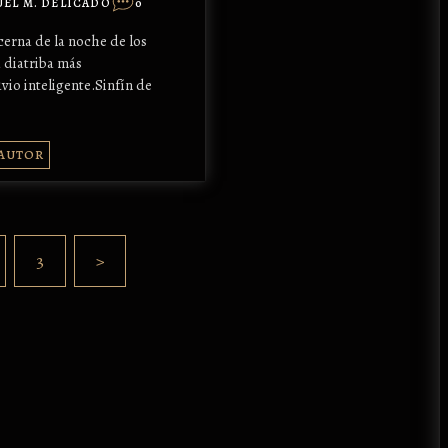
EL M. DELICADO
0
cerna de la noche de los
 diatriba más
vio inteligente.Sinfín de
 AUTOR
3
>