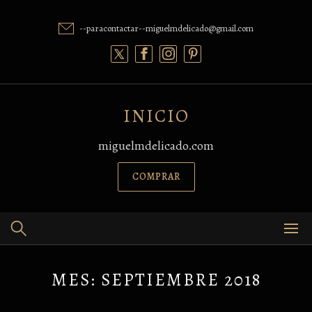
Skip
to
--paracontactar--miguelmdelicado@gmail.com
content
INICIO
miguelmdelicado.com
COMPRAR
MES:
SEPTIEMBRE 2018