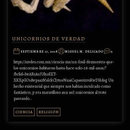
UNICORNIOS DE VERDAD
SEPTIEMBRE 13, 2018
MIGUEL M. DELICADO
0
https://invdes.com.mx/ciencia-ms/un-fosil-demuestra-que-
los-unicornios-habitaron-hasta-hace-solo-29-mil-anos/?
fbclid=IwAR1AuJUl5oEET-
XKXpGO1dwpaazMslckCl7tusNnaiC4pa60izr6KwDHdsg Un
hecho existencial que siempre nos habían inculcado como
fantástico; ¡y era maravilloso aun así!: unicornios al trote
paseando…
CIENCIA
RELIGIÓN