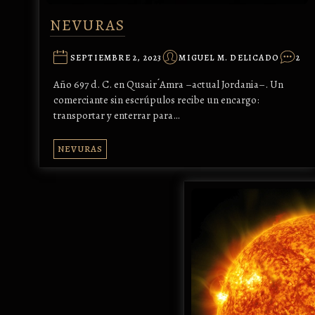
NEVURAS
SEPTIEMBRE 2, 2023
MIGUEL M. DELICADO
2
Año 697 d. C. en Qusair ́Amra –actual Jordania–. Un
comerciante sin escrúpulos recibe un encargo:
transportar y enterrar para…
NEVURAS