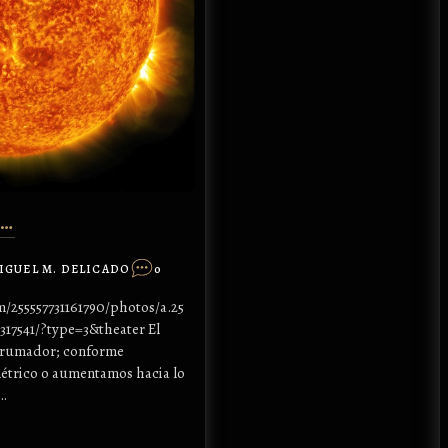
A…
IGUEL M. DELICADO
0
/255557731161790/photos/a.25
17541/?type=3&theater El
brumador; conforme
étrico o aumentamos hacia lo
…