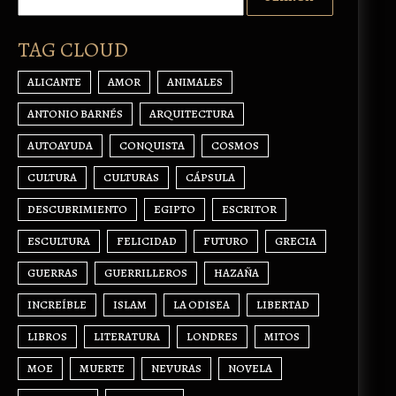
TAG CLOUD
ALICANTE
AMOR
ANIMALES
ANTONIO BARNÉS
ARQUITECTURA
AUTOAYUDA
CONQUISTA
COSMOS
CULTURA
CULTURAS
CÁPSULA
DESCUBRIMIENTO
EGIPTO
ESCRITOR
ESCULTURA
FELICIDAD
FUTURO
GRECIA
GUERRAS
GUERRILLEROS
HAZAÑA
INCREÍBLE
ISLAM
LA ODISEA
LIBERTAD
LIBROS
LITERATURA
LONDRES
MITOS
MOE
MUERTE
NEVURAS
NOVELA