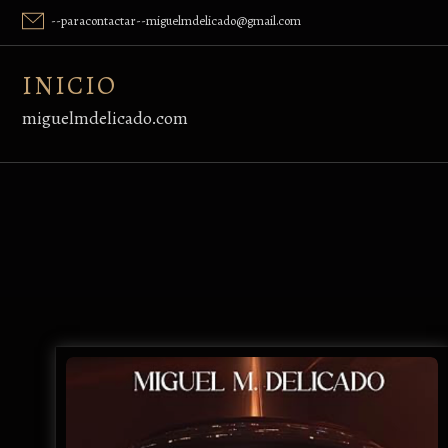
Skip
--paracontactar--miguelmdelicado@gmail.com
to
content
INICIO
miguelmdelicado.com