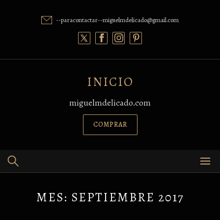
Skip
to
--paracontactar--miguelmdelicado@gmail.com
content
INICIO
miguelmdelicado.com
COMPRAR
MES:
SEPTIEMBRE 2017