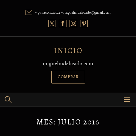
Skip
to
--paracontactar--miguelmdelicado@gmail.com
content
INICIO
miguelmdelicado.com
COMPRAR
MES:
JULIO 2016