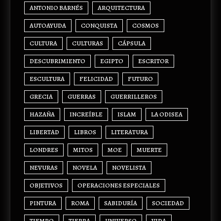
ANTONIO BARNÉS
ARQUITECTURA
AUTOAYUDA
CONQUISTA
COSMOS
CULTURA
CULTURAS
CÁPSULA
DESCUBRIMIENTO
EGIPTO
ESCRITOR
ESCULTURA
FELICIDAD
FUTURO
GRECIA
GUERRAS
GUERRILLEROS
HAZAÑA
INCREÍBLE
ISLAM
LA ODISEA
LIBERTAD
LIBROS
LITERATURA
LONDRES
MITOS
MOE
MUERTE
NEVURAS
NOVELA
NOVELISTA
OBJETIVOS
OPERACIONES ESPECIALES
PINTURA
ROMA
SABIDURÍA
SOCIEDAD
TIEMPO
TIERRA
UNIVERSO
VIDA