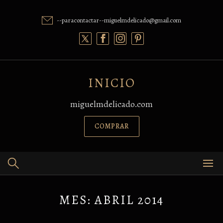
Skip
to
--paracontactar--miguelmdelicado@gmail.com
content
INICIO
miguelmdelicado.com
COMPRAR
MES:
ABRIL 2014