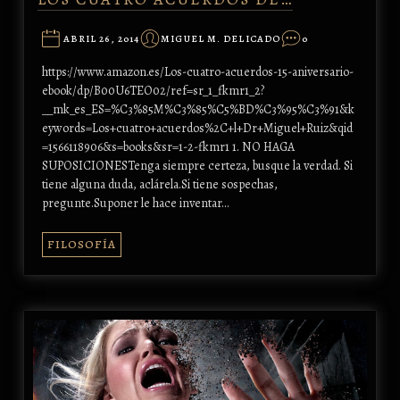
ABRIL 26, 2014
MIGUEL M. DELICADO
0
https://www.amazon.es/Los-cuatro-acuerdos-15-aniversario-
ebook/dp/B00U6TEO02/ref=sr_1_fkmr1_2?
__mk_es_ES=%C3%85M%C3%85%C5%BD%C3%95%C3%91&k
eywords=Los+cuatro+acuerdos%2C+l+Dr+Miguel+Ruiz&qid
=1566118906&s=books&sr=1-2-fkmr1 1. NO HAGA
SUPOSICIONESTenga siempre certeza, busque la verdad. Si
tiene alguna duda, aclárela.Si tiene sospechas,
pregunte.Suponer le hace inventar…
FILOSOFÍA