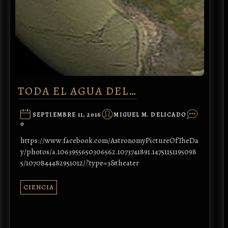
TODA EL AGUA DEL…
SEPTIEMBRE 11, 2016
MIGUEL M. DELICADO
0
https://www.facebook.com/AstronomyPictureOfTheDa
y/photos/a.1063955650306562.1073741891.14751151195098
5/1070844482951012/?type=3&theater
CIENCIA