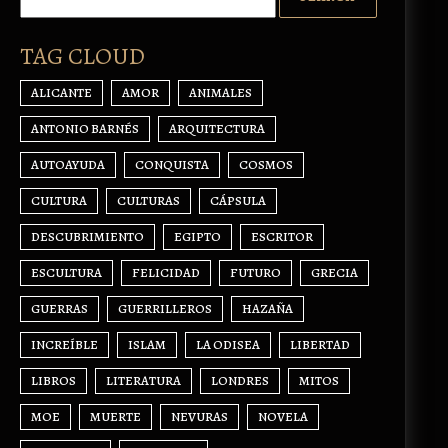
TAG CLOUD
ALICANTE
AMOR
ANIMALES
ANTONIO BARNÉS
ARQUITECTURA
AUTOAYUDA
CONQUISTA
COSMOS
CULTURA
CULTURAS
CÁPSULA
DESCUBRIMIENTO
EGIPTO
ESCRITOR
ESCULTURA
FELICIDAD
FUTURO
GRECIA
GUERRAS
GUERRILLEROS
HAZAÑA
INCREÍBLE
ISLAM
LA ODISEA
LIBERTAD
LIBROS
LITERATURA
LONDRES
MITOS
MOE
MUERTE
NEVURAS
NOVELA