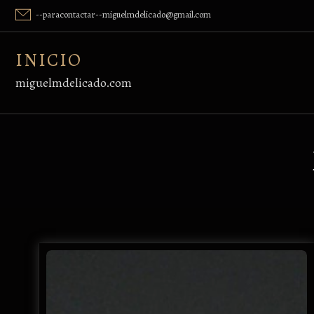
Skip
--paracontactar--miguelmdelicado@gmail.com
to
content
INICIO
miguelmdelicado.com