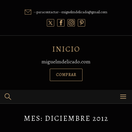
Skip
to
--paracontactar--miguelmdelicado@gmail.com
content
INICIO
miguelmdelicado.com
COMPRAR
MES:
DICIEMBRE 2012