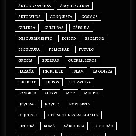
ANTONIO BARNÉS
ARQUITECTURA
AUTOAYUDA
CONQUISTA
COSMOS
CULTURA
CULTURAS
CÁPSULA
DESCUBRIMIENTO
EGIPTO
ESCRITOR
ESCULTURA
FELICIDAD
FUTURO
GRECIA
GUERRAS
GUERRILLEROS
HAZAÑA
INCREÍBLE
ISLAM
LA ODISEA
LIBERTAD
LIBROS
LITERATURA
LONDRES
MITOS
MOE
MUERTE
NEVURAS
NOVELA
NOVELISTA
OBJETIVOS
OPERACIONES ESPECIALES
PINTURA
ROMA
SABIDURÍA
SOCIEDAD