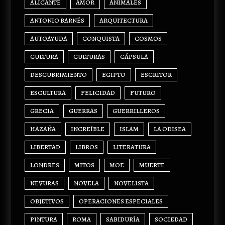
ALICANTE
AMOR
ANIMALES
ANTONIO BARNÉS
ARQUITECTURA
AUTOAYUDA
CONQUISTA
COSMOS
CULTURA
CULTURAS
CÁPSULA
DESCUBRIMIENTO
EGIPTO
ESCRITOR
ESCULTURA
FELICIDAD
FUTURO
GRECIA
GUERRAS
GUERRILLEROS
HAZAÑA
INCREÍBLE
ISLAM
LA ODISEA
LIBERTAD
LIBROS
LITERATURA
LONDRES
MITOS
MOE
MUERTE
NEVURAS
NOVELA
NOVELISTA
OBJETIVOS
OPERACIONES ESPECIALES
PINTURA
ROMA
SABIDURÍA
SOCIEDAD