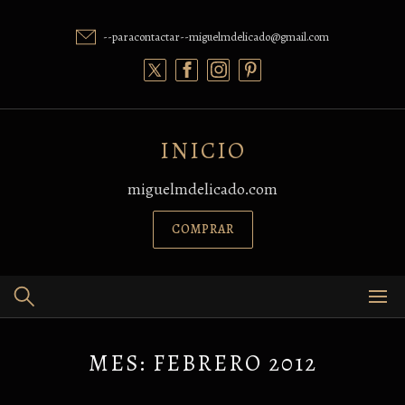
Skip
to
--paracontactar--miguelmdelicado@gmail.com
content
INICIO
miguelmdelicado.com
COMPRAR
MES:
FEBRERO 2012