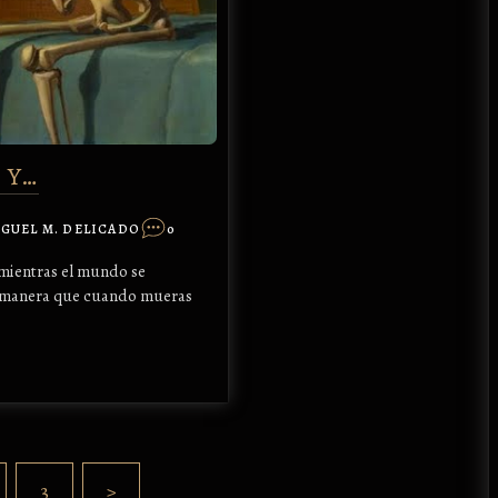
 Y…
GUEL M. DELICADO
0
 mientras el mundo se
de manera que cuando mueras
3
>