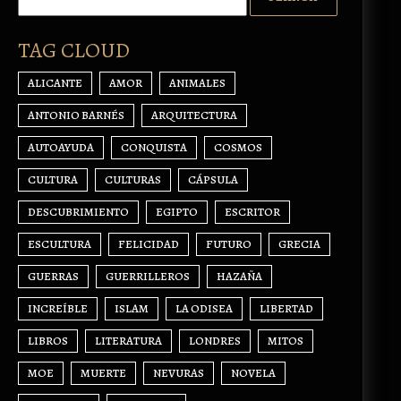
TAG CLOUD
ALICANTE
AMOR
ANIMALES
ANTONIO BARNÉS
ARQUITECTURA
AUTOAYUDA
CONQUISTA
COSMOS
CULTURA
CULTURAS
CÁPSULA
DESCUBRIMIENTO
EGIPTO
ESCRITOR
ESCULTURA
FELICIDAD
FUTURO
GRECIA
GUERRAS
GUERRILLEROS
HAZAÑA
INCREÍBLE
ISLAM
LA ODISEA
LIBERTAD
LIBROS
LITERATURA
LONDRES
MITOS
MOE
MUERTE
NEVURAS
NOVELA