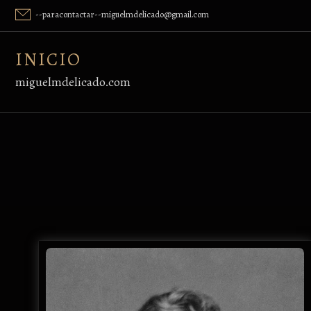
Skip
--paracontactar--miguelmdelicado@gmail.com
to
content
INICIO
miguelmdelicado.com