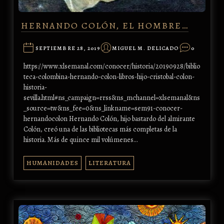
HERNANDO COLÓN, EL HOMBRE…
SEPTIEMBRE 28, 2019
MIGUEL M. DELICADO
0
https://www.xlsemanal.com/conocer/historia/20190928/biblio
teca-colombina-hernando-colon-libros-hijo-cristobal-colon-
historia-
sevilla.html#ns_campaign=rrss&ns_mchannel=xlsemanal&ns
_source=tw&ns_fee=0&ns_linkname=sem91-conocer-
hernandocolon Hernando Colón, hijo bastardo del almirante
Colón, creó una de las bibliotecas más completas de la
historia. Más de quince mil volúmenes…
HUMANIDADES
LITERATURA