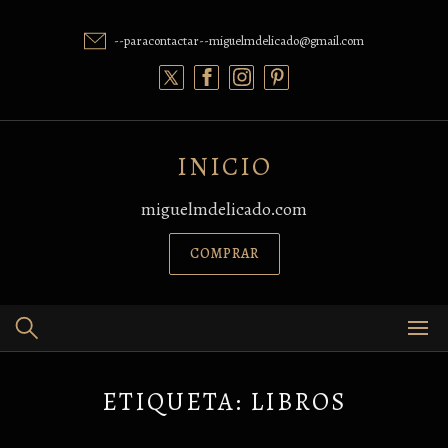
Skip
to
--paracontactar--miguelmdelicado@gmail.com
content
INICIO
miguelmdelicado.com
COMPRAR
ETIQUETA:
LIBROS