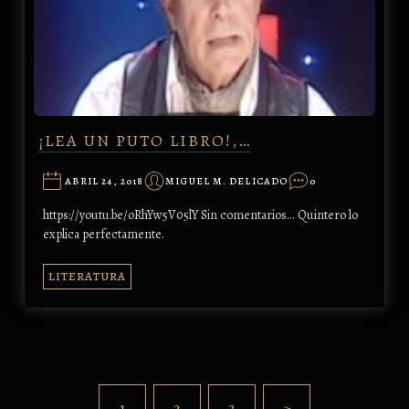
¡LEA UN PUTO LIBRO!,…
ABRIL 24, 2018
MIGUEL M. DELICADO
0
https://youtu.be/oRhYw5V05lY Sin comentarios... Quintero lo
explica perfectamente.
LITERATURA
1
2
3
>