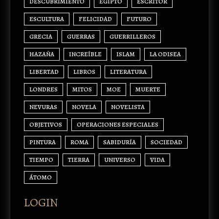
DESCUBRIMIENTO
EGIPTO
ESCRITOR
ESCULTURA
FELICIDAD
FUTURO
GRECIA
GUERRAS
GUERRILLEROS
HAZAÑA
INCREÍBLE
ISLAM
LA ODISEA
LIBERTAD
LIBROS
LITERATURA
LONDRES
MITOS
MOE
MUERTE
NEVURAS
NOVELA
NOVELISTA
OBJETIVOS
OPERACIONES ESPECIALES
PINTURA
ROMA
SABIDURÍA
SOCIEDAD
TIEMPO
TIERRA
UNIVERSO
VIDA
ÁTOMO
LOGIN