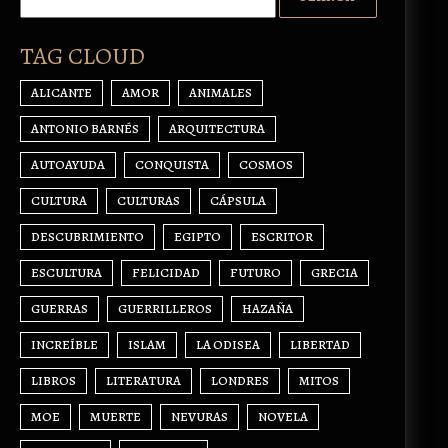
TAG CLOUD
ALICANTE
AMOR
ANIMALES
ANTONIO BARNÉS
ARQUITECTURA
AUTOAYUDA
CONQUISTA
COSMOS
CULTURA
CULTURAS
CÁPSULA
DESCUBRIMIENTO
EGIPTO
ESCRITOR
ESCULTURA
FELICIDAD
FUTURO
GRECIA
GUERRAS
GUERRILLEROS
HAZAÑA
INCREÍBLE
ISLAM
LA ODISEA
LIBERTAD
LIBROS
LITERATURA
LONDRES
MITOS
MOE
MUERTE
NEVURAS
NOVELA