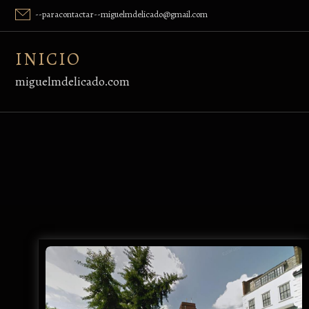
Skip
--paracontactar--miguelmdelicado@gmail.com
to
content
INICIO
miguelmdelicado.com