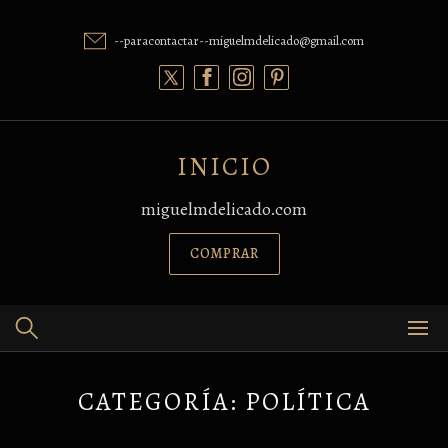
Skip
to
--paracontactar--miguelmdelicado@gmail.com
content
INICIO
miguelmdelicado.com
COMPRAR
CATEGORÍA:
POLÍTICA