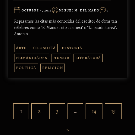
OCTUBRE 4, 2019
MIGUEL M. DELICADO
0
Repasamos las citas más conocidas del escritor de obras tan
célebres como “El Manuscrito carmesí” o “La pasión turca”,
Antonio…
ARTE
FILOSOFÍA
HISTORIA
HUMANIDADES
HUMOR
LITERATURA
POLÍTICA
RELIGIÓN
1
2
3
…
14
15
>