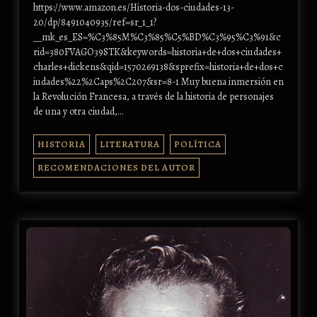
https://www.amazon.es/Historia-dos-ciudades-13-
20/dp/8491040935/ref=sr_1_1?
__mk_es_ES=%C3%85M%C3%85%C5%BD%C3%95%C3%91&c
rid=380FVAGO39STK&keywords=historia+de+dos+ciudades+
charles+dickens&qid=1570269138&sprefix=historia+de+dos+c
iudades%22%2Caps%2C207&sr=8-1 Muy buena inmersión en
la Revolución Francesa, a través de la historia de personajes
de una y otra ciudad,…
HISTORIA
LITERATURA
POLÍTICA
RECOMENDACIONES DEL AUTOR