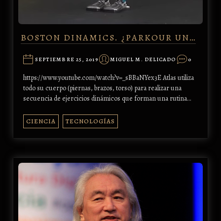
BOSTON DINAMICS. ¿PARKOUR UN…
SEPTIEMBRE 25, 2019
MIGUEL M. DELICADO
0
https://www.youtube.com/watch?v=_sBBaNYex3E Atlas utiliza
todo su cuerpo (piernas, brazos, torso) para realizar una
secuencia de ejercicios dinámicos que forman una rutina…
CIENCIA
TECNOLOGÍAS