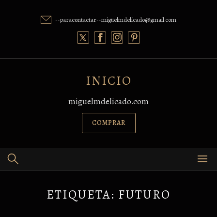
Skip
to
--paracontactar--miguelmdelicado@gmail.com
content
INICIO
miguelmdelicado.com
COMPRAR
ETIQUETA:
FUTURO