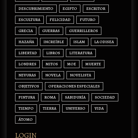
DESCUBRIMIENTO
EGIPTO
ESCRITOR
ESCULTURA
FELICIDAD
FUTURO
GRECIA
GUERRAS
GUERRILLEROS
HAZAÑA
INCREÍBLE
ISLAM
LA ODISEA
LIBERTAD
LIBROS
LITERATURA
LONDRES
MITOS
MOE
MUERTE
NEVURAS
NOVELA
NOVELISTA
OBJETIVOS
OPERACIONES ESPECIALES
PINTURA
ROMA
SABIDURÍA
SOCIEDAD
TIEMPO
TIERRA
UNIVERSO
VIDA
ÁTOMO
LOGIN