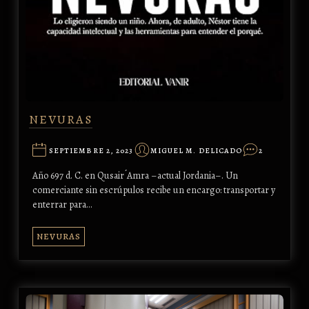
NEVURAS
SEPTIEMBRE 2, 2023
MIGUEL M. DELICADO
2
Año 697 d. C. en Qusair ́Amra –actual Jordania–. Un
comerciante sin escrúpulos recibe un encargo: transportar y
enterrar para…
NEVURAS