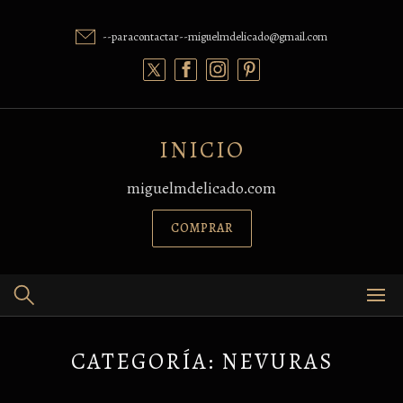
Skip
to
--paracontactar--miguelmdelicado@gmail.com
content
INICIO
miguelmdelicado.com
COMPRAR
CATEGORÍA:
NEVURAS