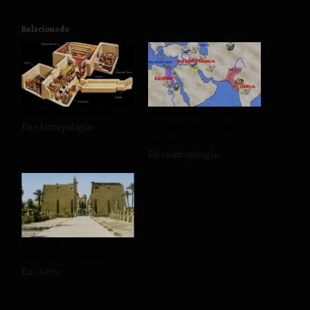
Relacionado
Dioses, tumbas y sabios.
Cronología de Egipto y
En «Antropología»
Mesopotamia en el III
milenio a. C.
En «Antropología»
Templo de Luxor.
Comentario artístico
En «Arte»