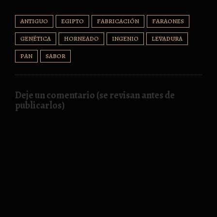
ANTIGUO
EGIPTO
FABRICACIÓN
FARAONES
GENÉTICA
HORNEADO
INGENIO
LEVADURA
PAN
SABOR
Deje un comentario (se revisan antes de
publicarlos)