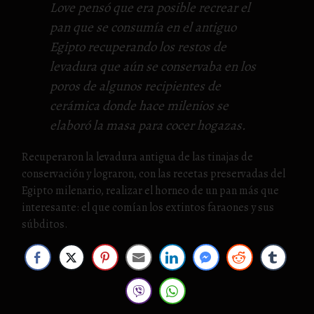
Love pensó que era posible recrear el
pan que se consumía en el antiguo
Egipto recuperando los restos de
levadura que aún se conservaba en los
poros de algunos recipientes de
cerámica donde hace milenios se
elaboró la masa para cocer hogazas.
Recuperaron la levadura antigua de las tinajas de
conservación y lograron, con las recetas preservadas del
Egipto milenario, realizar el horneo de un pan más que
interesante: el que comían los extintos faraones y sus
súbditos.