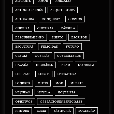
ALICANTE
AMOR
ANIMALES
ANTONIO BARNÉS
ARQUITECTURA
AUTOAYUDA
CONQUISTA
COSMOS
CULTURA
CULTURAS
CÁPSULA
DESCUBRIMIENTO
EGIPTO
ESCRITOR
ESCULTURA
FELICIDAD
FUTURO
GRECIA
GUERRAS
GUERRILLEROS
HAZAÑA
INCREÍBLE
ISLAM
LA ODISEA
LIBERTAD
LIBROS
LITERATURA
LONDRES
MITOS
MOE
MUERTE
NEVURAS
NOVELA
NOVELISTA
OBJETIVOS
OPERACIONES ESPECIALES
PINTURA
ROMA
SABIDURÍA
SOCIEDAD