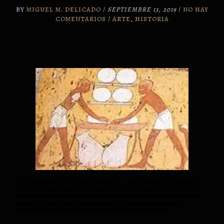
BY
MIGUEL M. DELICADO
/
SEPTIEMBRE 13, 2019
/
NO HAY
COMENTARIOS
/
ARTE
,
HISTORIA
Una investigadora de la Universidad de Queensland y el inventor
de la Xbox han logrado recrear en un experimento el pan que se
comía en el antiguo Egipto siguiendo algunas recetas antiguas
que han llegado hasta nosotros. «El aroma y el sabor son
increíbles» apuntan los promotores del experimento.