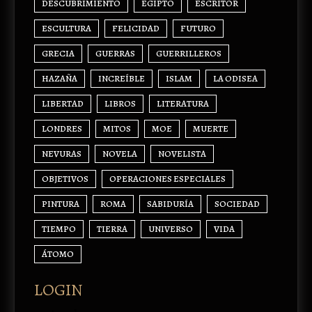
DESCUBRIMIENTO
EGIPTO
ESCRITOR
ESCULTURA
FELICIDAD
FUTURO
GRECIA
GUERRAS
GUERRILLEROS
HAZAÑA
INCREÍBLE
ISLAM
LA ODISEA
LIBERTAD
LIBROS
LITERATURA
LONDRES
MITOS
MOE
MUERTE
NEVURAS
NOVELA
NOVELISTA
OBJETIVOS
OPERACIONES ESPECIALES
PINTURA
ROMA
SABIDURÍA
SOCIEDAD
TIEMPO
TIERRA
UNIVERSO
VIDA
ÁTOMO
LOGIN