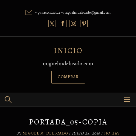
Skip
to
--paracontactar--miguelmdelicado@gmail.com
content
INICIO
miguelmdelicado.com
COMPRAR
PORTADA_05-COPIA
BY
MIGUEL M. DELICADO
/
JULIO 28, 2019
/
NO HAY