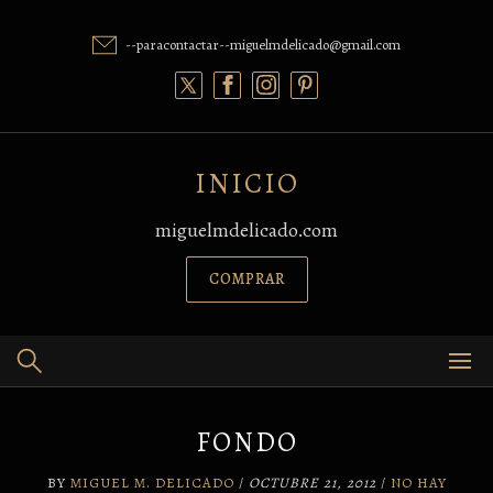
Skip
to
--paracontactar--miguelmdelicado@gmail.com
content
INICIO
miguelmdelicado.com
COMPRAR
FONDO
BY
MIGUEL M. DELICADO
/
OCTUBRE 21, 2012
/
NO HAY