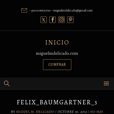
Skip
to
--paracontactar--miguelmdelicado@gmail.com
content
INICIO
miguelmdelicado.com
COMPRAR
FELIX_BAUMGARTNER_3
BY
MIGUEL M. DELICADO
/
OCTUBRE 16, 2012
/
NO HAY