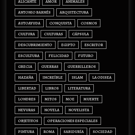
ALICANTE
AMOR
ANIMALES
ANTONIO BARNÉS
ARQUITECTURA
AUTOAYUDA
CONQUISTA
COSMOS
CULTURA
CULTURAS
CÁPSULA
DESCUBRIMIENTO
EGIPTO
ESCRITOR
ESCULTURA
FELICIDAD
FUTURO
GRECIA
GUERRAS
GUERRILLEROS
HAZAÑA
INCREÍBLE
ISLAM
LA ODISEA
LIBERTAD
LIBROS
LITERATURA
LONDRES
MITOS
MOE
MUERTE
NEVURAS
NOVELA
NOVELISTA
OBJETIVOS
OPERACIONES ESPECIALES
PINTURA
ROMA
SABIDURÍA
SOCIEDAD