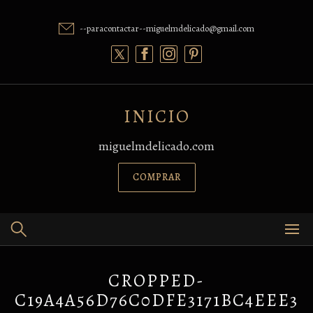
Skip
to
--paracontactar--miguelmdelicado@gmail.com
content
INICIO
miguelmdelicado.com
COMPRAR
CROPPED-
C19A4A56D76C0DFE3171BC4EEE3