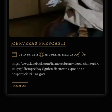
¡CERVEZAS FRESCAS…!
JULIO 30, 2018
MIGUEL M. DELICADO
0
https://www.facebook.com/humorcabron/videos/2849291655
086777/ Siempre hay alguien dispuesto a que no se
desperdicie ni una gota.
HUMOR