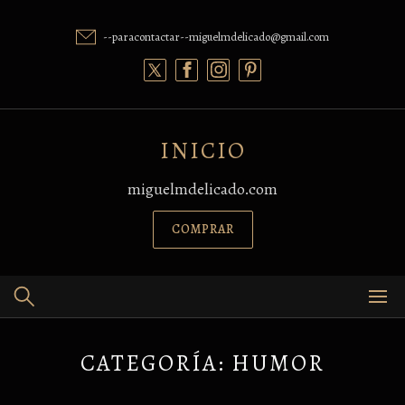
Skip
to
--paracontactar--miguelmdelicado@gmail.com
content
INICIO
miguelmdelicado.com
COMPRAR
CATEGORÍA:
HUMOR