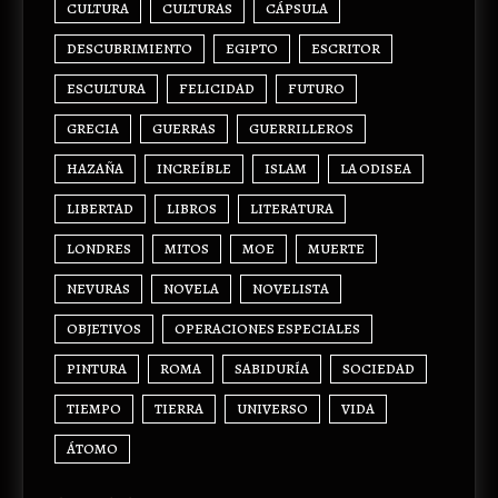
CULTURA
CULTURAS
CÁPSULA
DESCUBRIMIENTO
EGIPTO
ESCRITOR
ESCULTURA
FELICIDAD
FUTURO
GRECIA
GUERRAS
GUERRILLEROS
HAZAÑA
INCREÍBLE
ISLAM
LA ODISEA
LIBERTAD
LIBROS
LITERATURA
LONDRES
MITOS
MOE
MUERTE
NEVURAS
NOVELA
NOVELISTA
OBJETIVOS
OPERACIONES ESPECIALES
PINTURA
ROMA
SABIDURÍA
SOCIEDAD
TIEMPO
TIERRA
UNIVERSO
VIDA
ÁTOMO