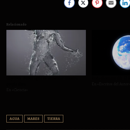
Relacionado
Objetivos. Beber agua es alimentar nuestra
Roda-Hoenmo (II). El 
propia alma.
En «Escritos del Autor
En «Ciencia»
AGUA
MARES
TIERRA