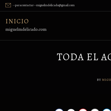
Skip
--paracontactar--miguelmdelicado@gmail.com
to
content
INICIO
miguelmdelicado.com
TODA EL A
BY
MIGU