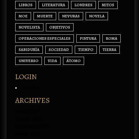
LIBROS
LITERATURA
LONDRES
MITOS
MOE
MUERTE
NEVURAS
NOVELA
NOVELISTA
OBJETIVOS
OPERACIONES ESPECIALES
PINTURA
ROMA
SABIDURÍA
SOCIEDAD
TIEMPO
TIERRA
UNIVERSO
VIDA
ÁTOMO
LOGIN
Acceder
ARCHIVES
enero 2026
febrero 2024
septiembre 2023
marzo 2020