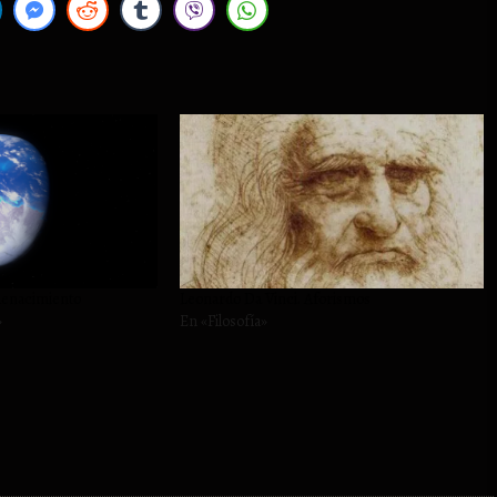
Renacimiento
Leonardo Da Vinci. Aforismos
»
En «Filosofía»