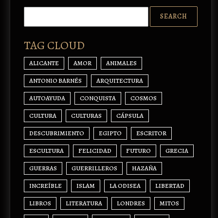
TAG CLOUD
ALICANTE
AMOR
ANIMALES
ANTONIO BARNÉS
ARQUITECTURA
AUTOAYUDA
CONQUISTA
COSMOS
CULTURA
CULTURAS
CÁPSULA
DESCUBRIMIENTO
EGIPTO
ESCRITOR
ESCULTURA
FELICIDAD
FUTURO
GRECIA
GUERRAS
GUERRILLEROS
HAZAÑA
INCREÍBLE
ISLAM
LA ODISEA
LIBERTAD
LIBROS
LITERATURA
LONDRES
MITOS