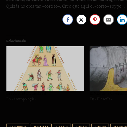
Quizás no eres tan «cortito». Creo que aquí el «corto» soy yo…
Relacionado
La sociedad altomedieval
El Mito de la Caverna d
En «Antropología»
En «Filosofía»