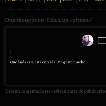
EL DESEO
FAMILIA
LA LUZ
LUCAS
LUCKY
MASCO
One thought on "
Oda a un «pituso»
"
GI
12/11/2012 A LAS 20:15
Que linda esta esta entrada! Me gusto mucho!
Deje un comentario (se revisan antes de publicarlo