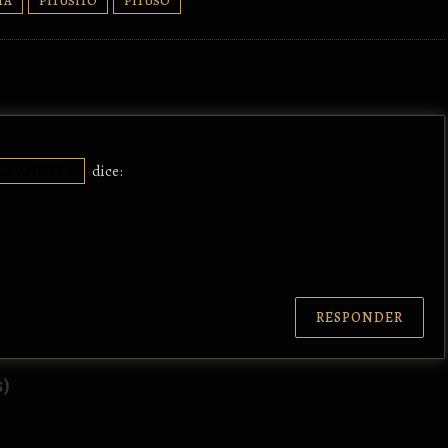
TA
PITUSITO
PITUSO
NA ANDREA
dice:
RESPONDER
s)