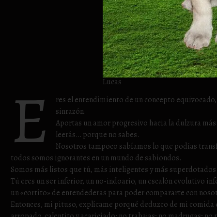
E
Lucas
res el entendimiento de un concepto equivocado, l
sinrazón.
Aportas un amor progresivo hacia la dulzura más
leerás… porque no sabes.
Nosotros tampoco sabíamos lo que podías transfo
todos somos ignorantes en un mundo de sabiondos.
Somos más listos que tú, más inteligentes y más superdotados 
Tú eres un ser inferior, un no-indoario, un escalón evolutivo 
un «cortito» de entendederas para poder compararte con noso
Entonces, mi pituso, explícame porqué deduzco de mi comida en
arropado, calentito y acariciado; no trabajas; no madrugas; n