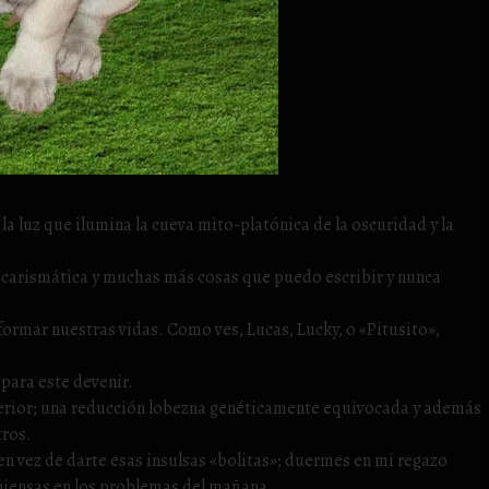
a luz que ilumina la cueva mito-platónica de la oscuridad y la
 carismática y muchas más cosas que puedo escribir y nunca
rmar nuestras vidas. Como ves, Lucas, Lucky, o «Pitusito»,
para este devenir.
inferior; una reducción lobezna genéticamente equivocada y además
tros.
 vez de darte esas insulsas «bolitas»; duermes en mi regazo
o piensas en los problemas del mañana…