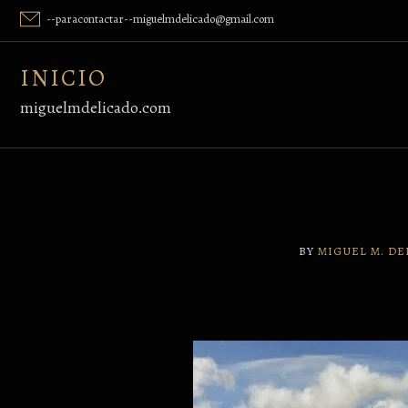
Skip
--paracontactar--miguelmdelicado@gmail.com
to
content
INICIO
miguelmdelicado.com
BY
MIGUEL M. D