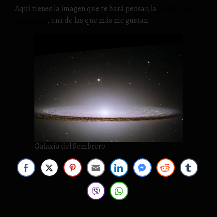
Aquí tienes la imagen que te hará pensar, la
Galáxia del
Sombrero
, una de las que más me gustan.
Galaxia del Sombrero