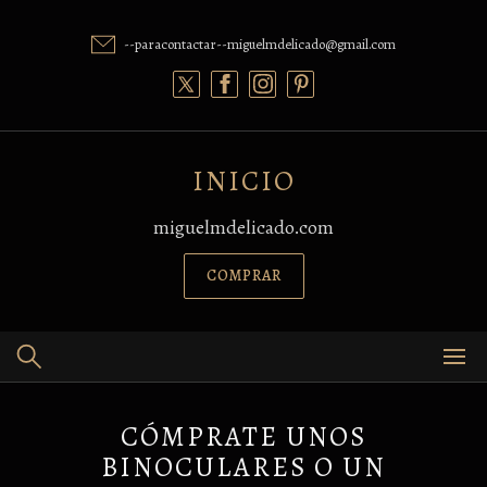
Skip
to
--paracontactar--miguelmdelicado@gmail.com
content
INICIO
miguelmdelicado.com
COMPRAR
CÓMPRATE UNOS
BINOCULARES O UN