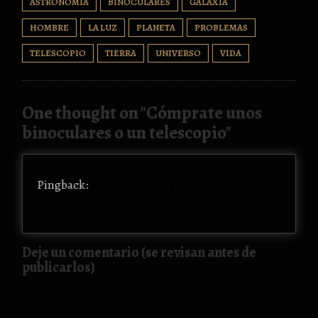
ASTRONOMÍA
BINOCULARES
GALAXIA
HOMBRE
LA LUZ
PLANETA
PROBLEMAS
TELESCOPIO
TIERRA
UNIVERSO
VIDA
One thought on "
Cómprate unos
binoculares o un telescopio
"
Pingback:
Así veríamos la galaxia de Andrómeda
si fuera más brillante – Miguel de Leuka
Deje un comentario (se revisan antes de
publicarlos)