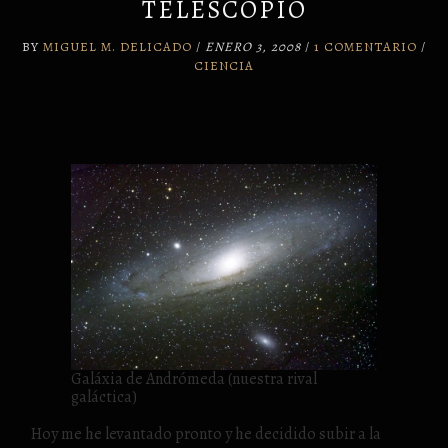
TELESCOPIO
BY
MIGUEL M. DELICADO
/
ENERO 3, 2008
/
1 COMENTARIO
/
CIENCIA
Galáxia de Andrómeda (nuestra rival
galáctica)
Hoy me he levantado pronto y he decidido subir a la