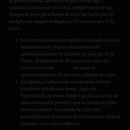
Si quieres probar,
lee
los datos que te expongo a
continuación
antes de ver la foto
, porque vas a ver una
imagen de hace ¡50 millones de años luz! (es lo que ha
tardado esa imagen en llegar a la Tierra para que tú la
veas).
Esta curiosa galaxia en espiral está localizada en la
constelación de Virgo, a una distancia de
aproximadamente 50 millones de años luz de la
Tierra. El diámetro de M104 se sitúa entre los
50.000 y 140.000
años luz
. Su masa es
aproximadamente de 800.000 millones de soles.
Esta galaxia brillante fue denominada Galaxia
Sombrero debido a su forma. Según de
Vaucouleurs, la vemos desde 6 grados al sur de su
plano ecuatorial, perfilado por un borde de polvo
oscuro y espeso. Esta senda de polvo fue
probablemente la primera descubierta por William
Herschel con su gran reflector.