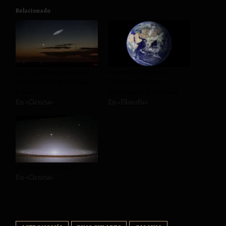
Relacionado
Así veríamos la galaxia de
Nuestra Tierra en el
Andrómeda si fuera más
Universo. Nuestro
brillante
problema en la Sociedad
En «Ciencia»
En «Filosofía»
¿Soy muy importante?
En «Ciencia»