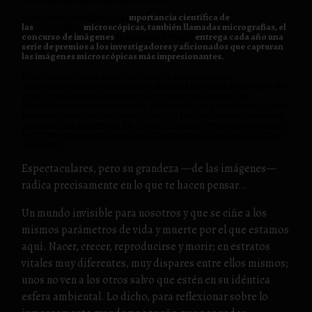
Para honrar la belleza y la i
mportancia científica de
las
fotografías
microscópicas, también llamadas micrografías,
el
concurso de imágenes
Nikon Small World
entrega cada año una
serie de premios a los investigadores y aficionados que capturan
las imágenes microscópicas más impresionantes.
Más de 2.000 fotos de todo el mundo son revisadas y
seleccionadas según la técnica, el tema y la belleza inherente. De
esas 2.000 fotografías, un jurado profesional escogió 88
fotografías en total; de esas 88, salieron las 20 ganadoras; los tres
primeros puestos consiguen no solo el reconocimiento mundial,
sino también un premio. En el caso del primer premio por ejemplo,
la recompensa es un viaje a Japón para conocer las instalaciones
de Nikon.
Espectaculares, pero su grandeza —de las imágenes—
radica precisamente en lo que te hacen pensar…
Un mundo invisible para nosotros y que se ciñe a los
mismos parámetros de vida y muerte por el que estamos
aquí. Nacer, crecer, reproducirse y morir; en estratos
vitales muy diferentes, muy dispares entre ellos mismos;
unos no ven a los otros salvo que estén en su idéntica
esfera ambiental. Lo dicho, para reflexionar sobre lo