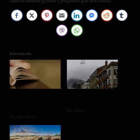
inmensamente grande y pequeño que nos rodea.
Relacionado
Autores de éxito: bestseller;
25 fotos que muestran lo
manuscritos rechazados…
genial que es la naturaleza
No reconocen a su propio
en estado puro
hijo
En «Arte»
En «Literatura»