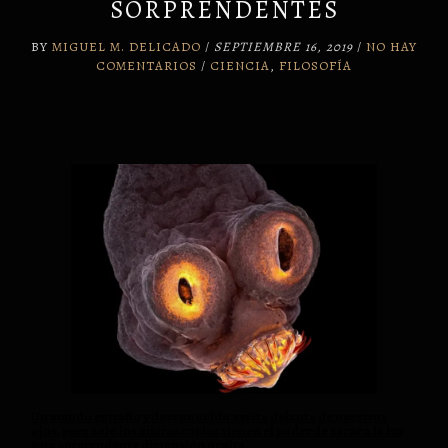
SORPRENDENTES
BY
MIGUEL M. DELICADO
/
SEPTIEMBRE 16, 2019
/
NO HAY
COMENTARIOS
/
CIENCIA
,
FILOSOFÍA
Un mundo extraño y desconocido existe delante de nuestros
ojos, pero solo los microscopios tienen el poder de sacar a la luz
esta sorprendente dimensión oculta.