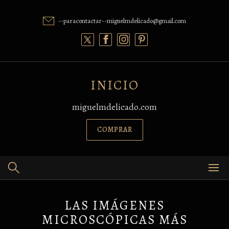
Skip
to
--paracontactar--miguelmdelicado@gmail.com
content
INICIO
miguelmdelicado.com
COMPRAR
LAS IMÁGENES
MICROSCÓPICAS MÁS