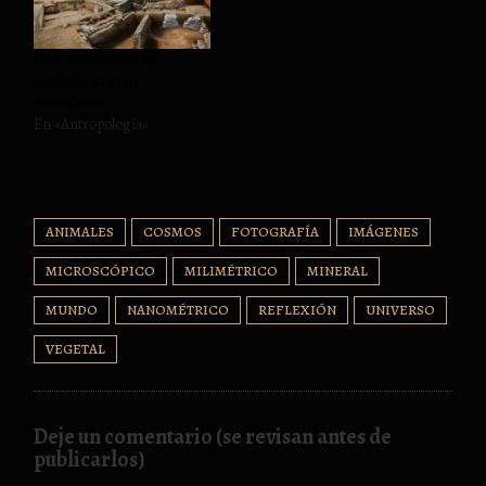
Hace 9.000 años las
ciudades ya eran
estresantes
En «Antropología»
ANIMALES
COSMOS
FOTOGRAFÍA
IMÁGENES
MICROSCÓPICO
MILIMÉTRICO
MINERAL
MUNDO
NANOMÉTRICO
REFLEXIÓN
UNIVERSO
VEGETAL
Deje un comentario (se revisan antes de
publicarlos)