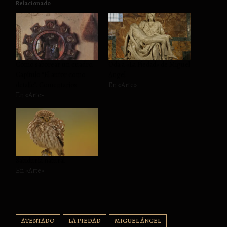
Relacionado
Cómo saborear un cuadro.
Oda a «La Piedad» de Miguel
Capítulo “El autor como
Ángel
detalle”. Comentarios
En «Arte»
En «Arte»
Sabiduría natural
En «Arte»
ATENTADO
LA PIEDAD
MIGUEL ÁNGEL