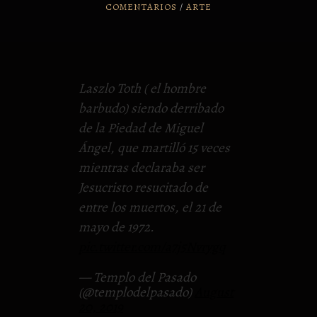
COMENTARIOS
/
ARTE
Laszlo Toth ( el hombre
barbudo) siendo derribado
de la Piedad de Miguel
Ángel, que martilló 15 veces
mientras declaraba ser
Jesucristo resucitado de
entre los muertos, el 21 de
mayo de 1972.
pic.twitter.com/a7j5Nvrygq
— Templo del Pasado
(@templodelpasado)
August
20, 2019