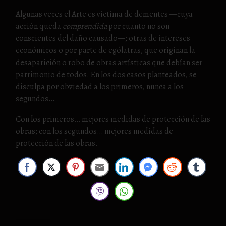
Algunas veces el Arte es víctima de dementes —cuya
acción queda
comprendida
por cuanto no son
conscientes del daño causado—; otras de intereses
económicos o por parte de ególatras, que originan la
desaparición o robo de obras artísticas que debían ser
patrimonio de todos. En los dos casos planteados, se
disculpa por obviedad a los primeros, nunca a los
segundos…
Con los primeros… mejores medidas de protección de las
obras; con los segundos… mejores medidas de
protección de las obras.