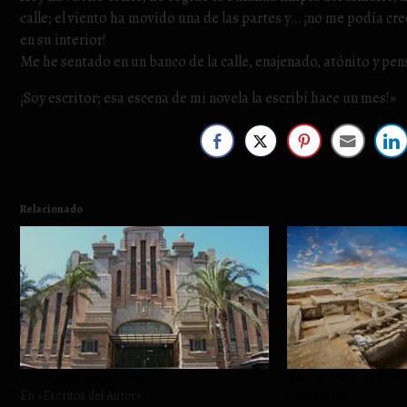
calle; el viento ha movido una de las partes y… ¡no me podía cr
en su interior!
Me he sentado en un banco de la calle, enajenado, atónito y p
¡Soy escritor; esa escena de mi novela la escribí hace un mes!»
Relacionado
El «Guernica» ignorado.
Hace 9.000 años las ci
En «Escritos del Autor»
estresantes