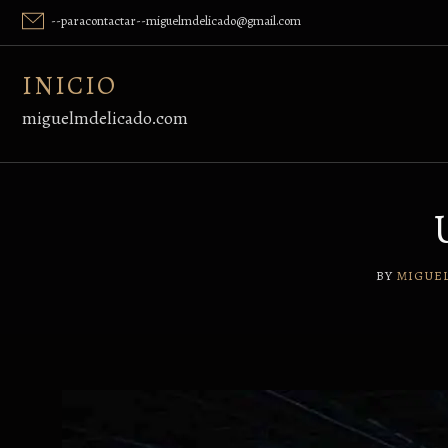
Skip
--paracontactar--miguelmdelicado@gmail.com
to
content
INICIO
miguelmdelicado.com
BY
MIGUEL