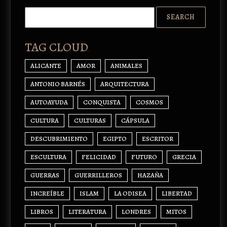
TAG CLOUD
ALICANTE
AMOR
ANIMALES
ANTONIO BARNÉS
ARQUITECTURA
AUTOAYUDA
CONQUISTA
COSMOS
CULTURA
CULTURAS
CÁPSULA
DESCUBRIMIENTO
EGIPTO
ESCRITOR
ESCULTURA
FELICIDAD
FUTURO
GRECIA
GUERRAS
GUERRILLEROS
HAZAÑA
INCREÍBLE
ISLAM
LA ODISEA
LIBERTAD
LIBROS
LITERATURA
LONDRES
MITOS