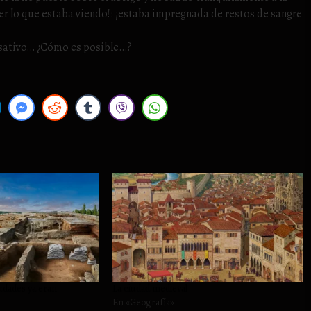
eer lo que estaba viendo!: ¡estaba impregnada de restos de sangre
ensativo… ¿Cómo es posible…?
udades ya eran
La ciudad medieval
En «Geografía»