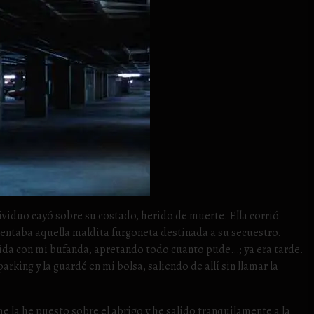
viduo cayó sobre su costado, herido de muerte. Ella corrió
sentaba aquella maldita furgoneta destinada a su secuestro.
rida con mi bufanda, apretando todo cuanto pude…; ya era tarde.
arking y la guardé en mi bolsa, saliendo de allí sin llamar la
me la he puesto sobre el abrigo y he salido tranquilamente a la