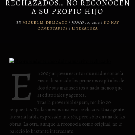
RECHAZADOS… NO RECONOCEN
A SU PROPIO HIJO
BY
MIGUEL M. DELICADO
/
JUNIO 10, 2014
/
NO HAY
COMENTARIOS
/
LITERATURA
E
n 2005 un joven escritor que nadie conocía
envió ilusionado los primeros capítulos de
dos de sus manuscritos a nada menos que
41 editoriales y agentes.
Tras la proverbial espera, recibió 20
respuestas. Todas menos una eran rechazos. Una agente
literaria había expresado interés, pero sólo en una de las
obras. La otra, aunque la reconocía como original, no le
pareció lo bastante interesante.