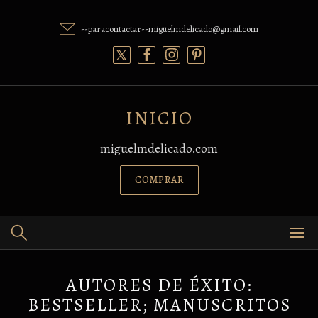
Skip
to
--paracontactar--miguelmdelicado@gmail.com
content
INICIO
miguelmdelicado.com
COMPRAR
AUTORES DE ÉXITO:
BESTSELLER; MANUSCRITOS