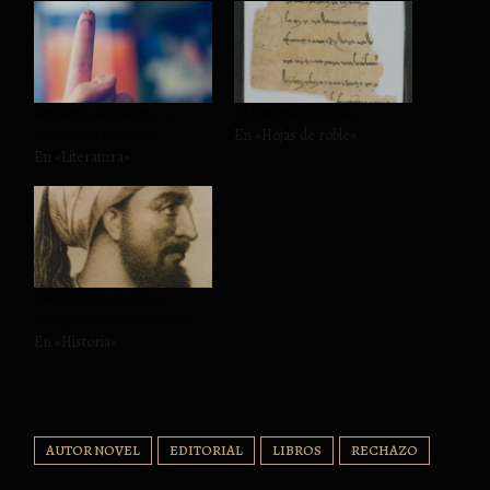
Rechazos literarios… a
La historia del Gran…
escritores famosos
En «Hojas de roble»
En «Literatura»
Abd al-Rahmán III se
autoproclama califa (929)
En «Historia»
AUTOR NOVEL
EDITORIAL
LIBROS
RECHAZO