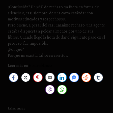
¿Conclusión? Un 98% de rechazo, ya fuera en forma de
silencio o, casi siempre, de una carta estándar con
motivos educados y sospechosos.
Pero bueno, a pesar del casi unánime rechazo, una agente
estaba dispuesta a pelear al menos por uno de sus
libros. Cuando llegó la hora de dar el siguiente paso en el
proceso, fue imposible.
¿Por qué?
Porque no existía tal joven escritor.
Leer más en
Hojaenblanco
Relacionado