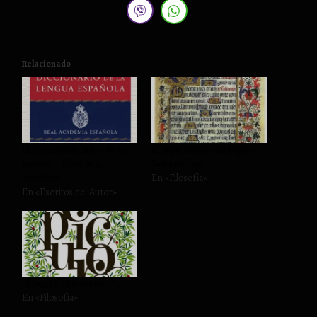
Relacionado
El Diccionario antes de su
El argumento ontológico.
muerte… Eucaristía
San Anselmo
completa
En «Filosofía»
En «Escritos del Autor»
“Epicuro, el libertador.”
En «Filosofía»