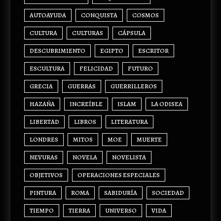
AUTOAYUDA
CONQUISTA
COSMOS
CULTURA
CULTURAS
CÁPSULA
DESCUBRIMIENTO
EGIPTO
ESCRITOR
ESCULTURA
FELICIDAD
FUTURO
GRECIA
GUERRAS
GUERRILLEROS
HAZAÑA
INCREÍBLE
ISLAM
LA ODISEA
LIBERTAD
LIBROS
LITERATURA
LONDRES
MITOS
MOE
MUERTE
NEVURAS
NOVELA
NOVELISTA
OBJETIVOS
OPERACIONES ESPECIALES
PINTURA
ROMA
SABIDURÍA
SOCIEDAD
TIEMPO
TIERRA
UNIVERSO
VIDA