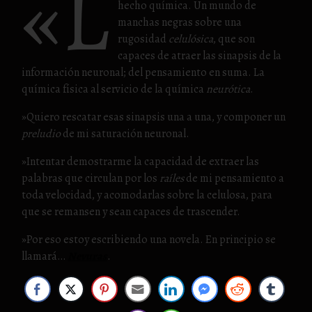
«L
hecho química. Un mundo de
manchas negras sobre una
rugosidad
celulósica
, que son
capaces de atraer las sinapsis de la
información neuronal; del pensamiento en suma. La
química física al servicio de la química
neurótica
.
»Quiero rescatar esas sinapsis una a una, y componer un
preludio
de mi saturación neuronal.
»Intentar demostrarme la capacidad de extraer las
palabras que circulan por los
raíles
de mi pensamiento a
toda velocidad, y acomodarlas sobre la celulosa, para
que se remansen y sean capaces de trascender.
»Por eso estoy escribiendo una novela. En principio se
llamará…
Nevuras
.