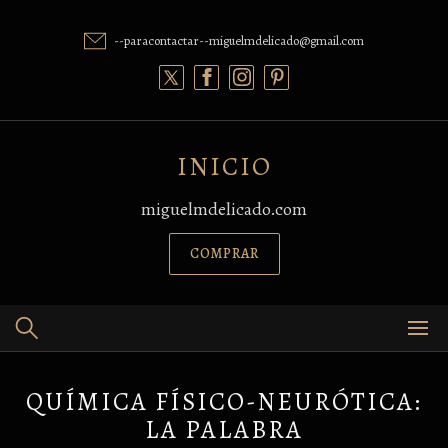
Skip
to
--paracontactar--miguelmdelicado@gmail.com
content
INICIO
miguelmdelicado.com
COMPRAR
QUÍMICA FÍSICO-NEURÓTICA:
LA PALABRA