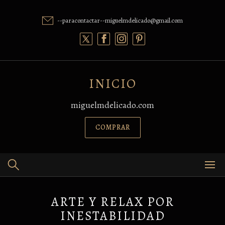
Skip
to
--paracontactar--miguelmdelicado@gmail.com
content
INICIO
miguelmdelicado.com
COMPRAR
ARTE Y RELAX POR
INESTABILIDAD