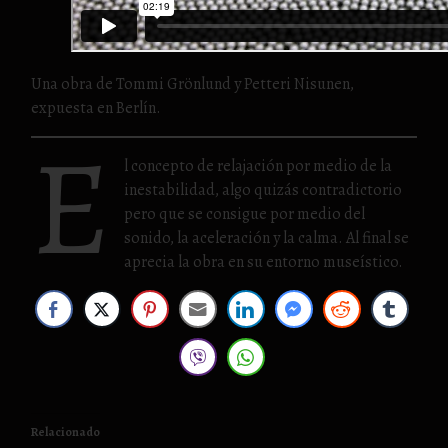
Una obra de Tommi Grönlund y Petteri Nisunen,
expuesta en Berlín.
E
l concepto de relajación por medio de la
inestabilidad, algo quizás contradictorio
pero que se consigue por medio del
sonido, la aceleración y la calma. Al final se
aprecia la obra en su entorno museístico.
Relacionado