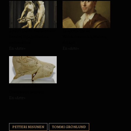
Apolo y Dafne. Gianlorenzo
La aportación de
Bernini. Una influencia
Winckelmann a la Historia
sociocultural
del Arte
En «Arte»
En «Arte»
Bisonte lamiéndose.
Comentario artístico
En «Arte»
PETTERI NISUNEN
TOMMI GRÖNLUND