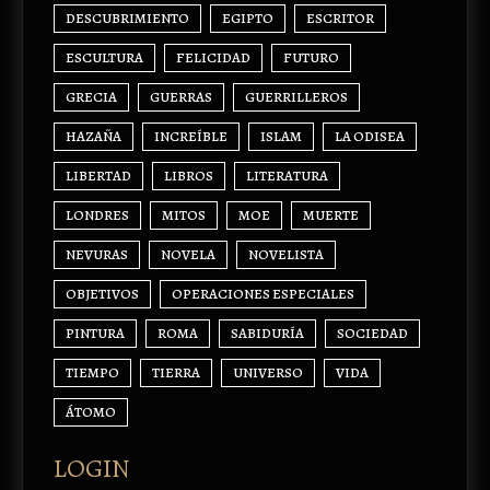
DESCUBRIMIENTO
EGIPTO
ESCRITOR
ESCULTURA
FELICIDAD
FUTURO
GRECIA
GUERRAS
GUERRILLEROS
HAZAÑA
INCREÍBLE
ISLAM
LA ODISEA
LIBERTAD
LIBROS
LITERATURA
LONDRES
MITOS
MOE
MUERTE
NEVURAS
NOVELA
NOVELISTA
OBJETIVOS
OPERACIONES ESPECIALES
PINTURA
ROMA
SABIDURÍA
SOCIEDAD
TIEMPO
TIERRA
UNIVERSO
VIDA
ÁTOMO
LOGIN