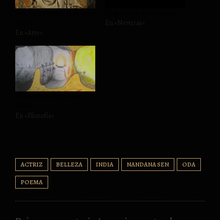
Oda a «La Piedad» de Miguel
La aparición de la cápsula
Ángel
En «Nevuras»
En «Arte»
El Mito de la Caverna de
Platón
En «Filosofía»
ACTRIZ
BELLEZA
INDIA
NANDANA SEN
ODA
POEMA