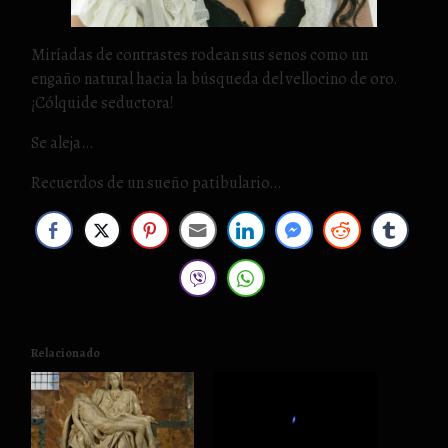
Miríadas de contrastes rodean sus senos como un
engaño natural hacia la búsqueda del vellocino de oro.
¡Cólquide seductora!
Se aleja…
Recuerdos de un sueño patibulario…
Relacionado