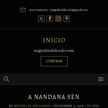
Skip
to
--paracontactar--miguelmdelicado@gmail.com
content
INICIO
miguelmdelicado.com
COMPRAR
A NANDANA SEN
BY
MIGUEL M. DELICADO
/
DICIEMBRE 4, 2012
/
NO HAY