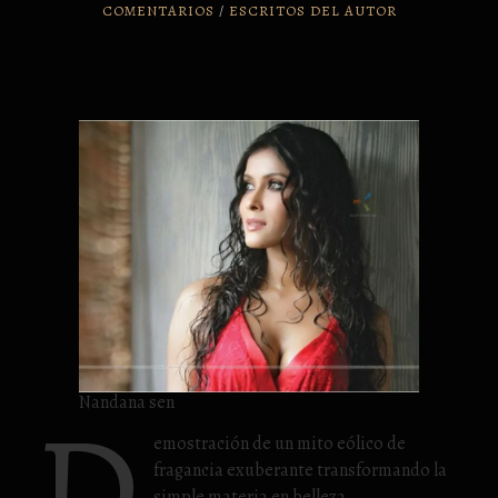
COMENTARIOS
/
ESCRITOS DEL AUTOR
D
Nandana sen
emostración de un mito eólico de
fragancia exuberante transformando la
simple materia en belleza.