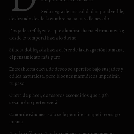
Seda negra de una calidad imponderable,
deslizando desde la cumbre hacia un valle nevado.
Dos jades refulgentes que alumbran hacia el firmamento;
desde lo temporal hacia lo divino.
Silueta doblegada hacia el éter de la divagación humana,
el pensamiento más puro.
Entreabierta cueva de deseo se apercibe bajo sus jades y
eólica naturaleza, pero bloques marmóreos impedirán
tu paso.
Cueva de placer, de tesoros escondidos que a ¡Oh
sésamo! no pertenecerá.
Canon de cánones, solo se le permite competir consigo
misma.
Nandana fílmica, Nandana pétrea y «europeamente»