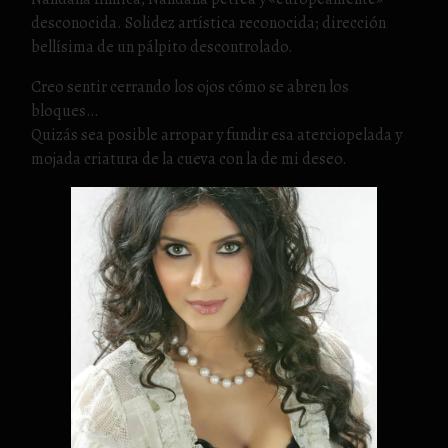
desconocida. Solidez artística reconocida; dirección
bellísima de un pálpito descontrolado.
Creo sentir cerrando los ojos cómo se abren los
bloques…
Quizás sea posible arropar y fundir esa aterciopelada y
mojada criatura de la cueva con la de mi deseo.