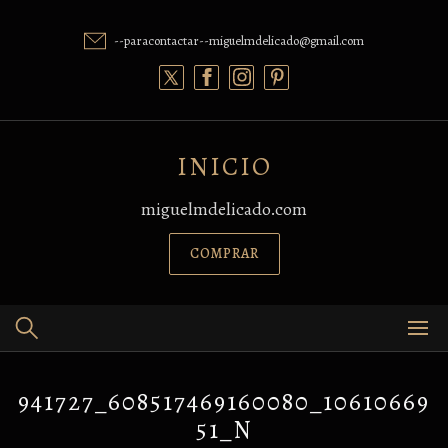
Skip
to
--paracontactar--miguelmdelicado@gmail.com
content
INICIO
miguelmdelicado.com
COMPRAR
941727_608517469160080_10610669
51_N