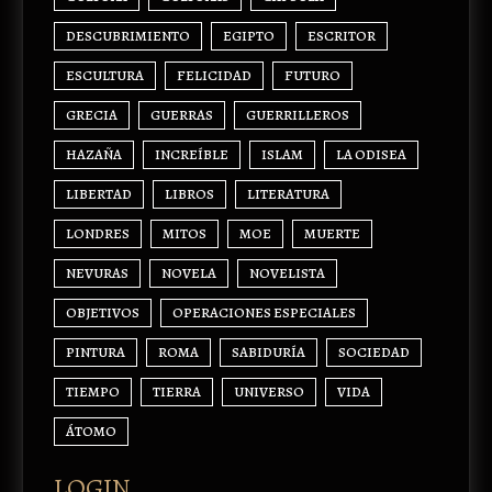
DESCUBRIMIENTO
EGIPTO
ESCRITOR
ESCULTURA
FELICIDAD
FUTURO
GRECIA
GUERRAS
GUERRILLEROS
HAZAÑA
INCREÍBLE
ISLAM
LA ODISEA
LIBERTAD
LIBROS
LITERATURA
LONDRES
MITOS
MOE
MUERTE
NEVURAS
NOVELA
NOVELISTA
OBJETIVOS
OPERACIONES ESPECIALES
PINTURA
ROMA
SABIDURÍA
SOCIEDAD
TIEMPO
TIERRA
UNIVERSO
VIDA
ÁTOMO
LOGIN