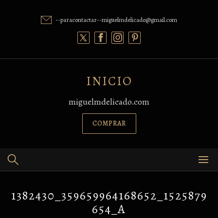
Skip
to
--paracontactar--miguelmdelicado@gmail.com
content
INICIO
miguelmdelicado.com
COMPRAR
1382430_359659964168652_1525879
654_A