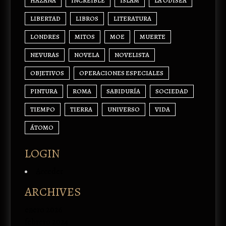
HAZAÑA
INCREÍBLE
ISLAM
LA ODISEA
LIBERTAD
LIBROS
LITERATURA
LONDRES
MITOS
MOE
MUERTE
NEVURAS
NOVELA
NOVELISTA
OBJETIVOS
OPERACIONES ESPECIALES
PINTURA
ROMA
SABIDURÍA
SOCIEDAD
TIEMPO
TIERRA
UNIVERSO
VIDA
ÁTOMO
LOGIN
Acceder
ARCHIVES
enero 2026
febrero 2024