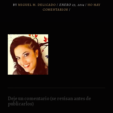
BY
MIGUEL M. DELICADO
/
ENERO 23, 2014
/
NO HAY
COMENTARIOS
/
Deje un comentario (se revisan antes de
publicarlos)