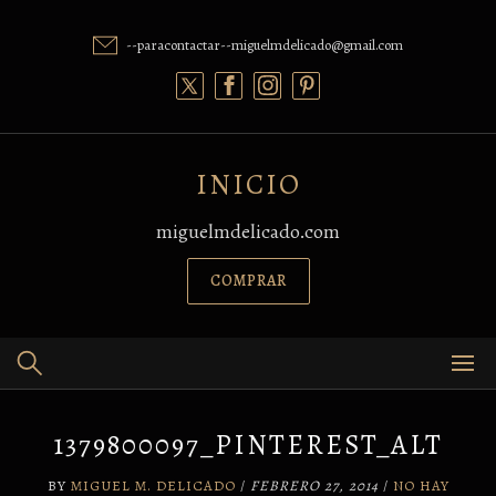
Skip
to
--paracontactar--miguelmdelicado@gmail.com
content
INICIO
miguelmdelicado.com
COMPRAR
1379800097_PINTEREST_ALT
BY
MIGUEL M. DELICADO
/
FEBRERO 27, 2014
/
NO HAY