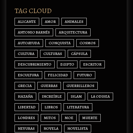
TAG CLOUD
ALICANTE
AMOR
ANIMALES
ANTONIO BARNÉS
ARQUITECTURA
AUTOAYUDA
CONQUISTA
COSMOS
CULTURA
CULTURAS
CÁPSULA
DESCUBRIMIENTO
EGIPTO
ESCRITOR
ESCULTURA
FELICIDAD
FUTURO
GRECIA
GUERRAS
GUERRILLEROS
HAZAÑA
INCREÍBLE
ISLAM
LA ODISEA
LIBERTAD
LIBROS
LITERATURA
LONDRES
MITOS
MOE
MUERTE
NEVURAS
NOVELA
NOVELISTA