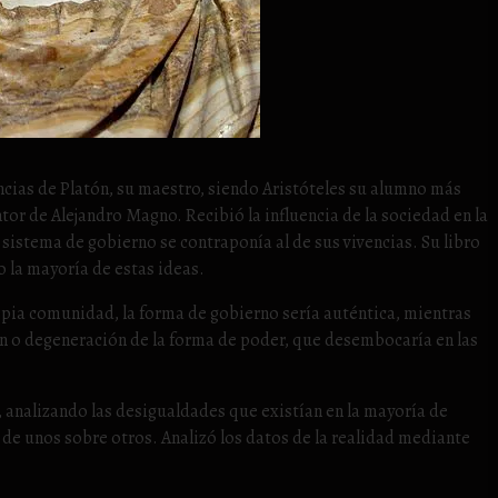
cias de Platón, su maestro, siendo Aristóteles su alumno más
or de Alejandro Magno. Recibió la influencia de la sociedad en la
sistema de gobierno se contraponía al de sus vivencias. Su libro
o la mayoría de estas ideas.
opia comunidad, la forma de gobierno sería auténtica, mientras
ión o degeneración de la forma de poder, que desembocaría en las
 analizando las desigualdades que existían en la mayoría de
o de unos sobre otros. Analizó los datos de la realidad mediante