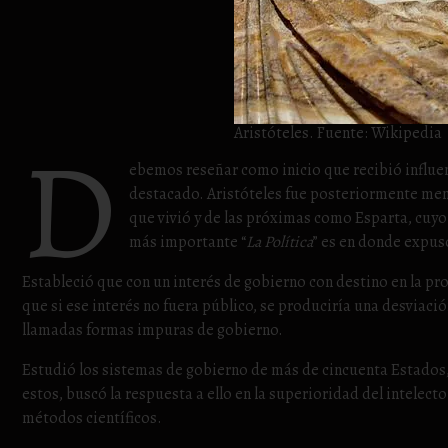
D
Aristóteles. Fuente: Wikipedia
ebemos reseñar como inicio que recibió influen
destacado. Aristóteles fue posteriormente ment
que vivió y de las próximas como Esparta, cuyo 
más importante “
La Política
” es en donde expus
Estableció que con un interés de gobierno con destino en la pr
que si ese interés no fuera público, se produciría una desviac
llamadas formas impuras de gobierno.
Estudió los sistemas de gobierno de más de cincuenta Estados,
estos, buscó la respuesta a ello en la superioridad del intelect
métodos científicos.