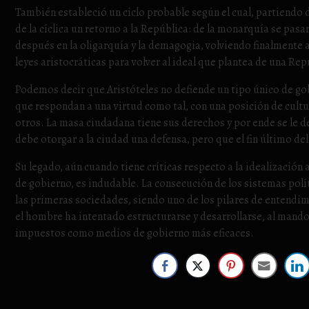
También estableció un ciclo probable según el cual, partiendo d
de la cíclica un retorno a la República: de la monarquía se pasar
después en la oligarquía y la demagogia, volviendo finalmente
leyes aristocráticas para volver al ideal que plantea de una Rep
Podemos decir que Aristóteles no defiende un tipo único de go
que respondan a una virtud como tal, con una posición de cultur
otros. La masa ciudadana tiene sus derechos y por ende se le d
debe otorgar a la ciudad una defensa, pero que el fin último 
Su legado, aún cuando tiene críticas respecto a la idealización 
de gobierno, es indudable. La consecución de los sistemas pol
las primeras sociedades, siendo uno de los pilares de entendim
el hombre ha intentado estructurarse y desarrollarse, al mando 
impuestos como medios de gobierno más eficaces.