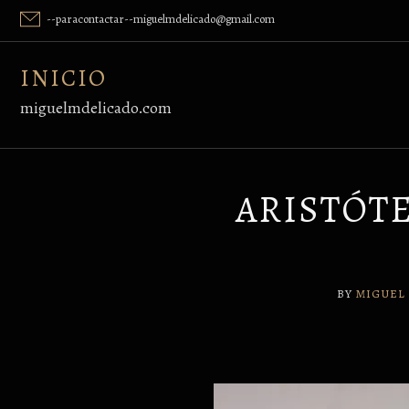
Skip
--paracontactar--miguelmdelicado@gmail.com
to
content
INICIO
miguelmdelicado.com
ARISTÓTE
BY
MIGUEL 