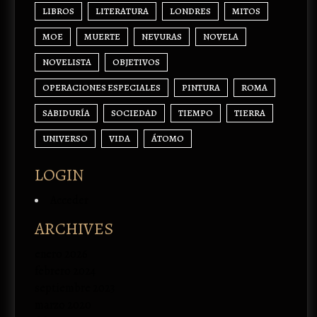
LIBROS
LITERATURA
LONDRES
MITOS
MOE
MUERTE
NEVURAS
NOVELA
NOVELISTA
OBJETIVOS
OPERACIONES ESPECIALES
PINTURA
ROMA
SABIDURÍA
SOCIEDAD
TIEMPO
TIERRA
UNIVERSO
VIDA
ÁTOMO
LOGIN
Acceder
ARCHIVES
enero 2026
febrero 2024
septiembre 2023
marzo 2020