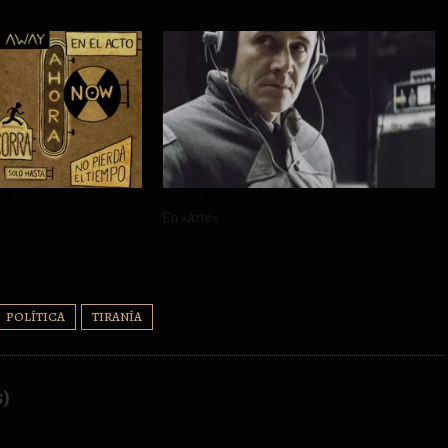
una aceleración inútil
La vida de los otros
En «Arte»
POLÍTICA
TIRANÍA
s)