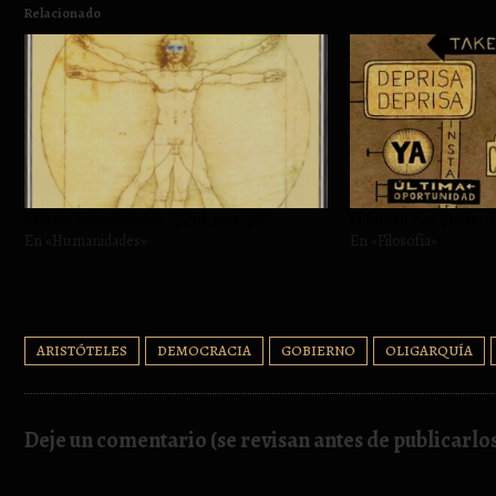
Relacionado
Estudio Humanidades… ¿Que para qué?
El futuro y las prisas; 
En «Humanidades»
En «Filosofía»
ARISTÓTELES
DEMOCRACIA
GOBIERNO
OLIGARQUÍA
Deje un comentario (se revisan antes de publicarlo