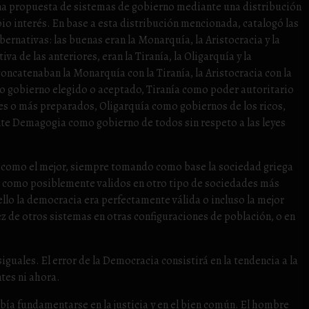
, una propuesta de sistemas de gobierno mediante una distribución
opio interés. En base a esta distribución mencionada, catalogó las
ernativas: las buenas eran la Monarquía, la Aristocracia y la
a de las anteriores, eran la Tiranía, la Oligarquía y la
catenaban la Monarquía con la Tiranía, la Aristocracia con la
 gobierno elegido o aceptado, Tiranía como poder autoritario
es o más preparados, Oligarquía como gobiernos de los ricos,
te Demagogia como gobierno de todos sin respeto a las leyes
a como el mejor, siempre tomando como base la sociedad griega
s como posiblemente validos en otro tipo de sociedades más
llo la democracia era perfectamente válida o incluso la mejor
dez de otros sistemas en otras configuraciones de población, o en
guales. El error de la Democracia consistirá en la tendencia a la
tes ni ahora.
ía fundamentarse en la justicia y en el bien común. El hombre