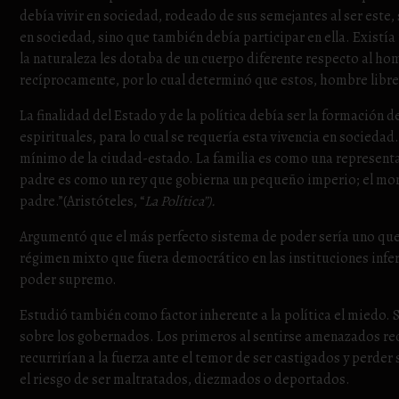
debía vivir en sociedad, rodeado de sus semejantes al ser este, 
en sociedad, sino que también debía participar en ella. Existía
la naturaleza les dotaba de un cuerpo diferente respecto al ho
recíprocamente, por lo cual determinó que estos, hombre libre
La finalidad del Estado y de la política debía ser la formación 
espirituales, para lo cual se requería esta vivencia en sociedad
mínimo de la ciudad-estado. La familia es como una representa
padre es como un rey que gobierna un pequeño imperio; el monar
padre.”(Aristóteles, “
La Política”).
Argumentó que el más perfecto sistema de poder sería uno que
régimen mixto que fuera democrático en las instituciones infer
poder supremo.
Estudió también como factor inherente a la política el miedo. 
sobre los gobernados. Los primeros al sentirse amenazados recu
recurrirían a la fuerza ante el temor de ser castigados y perder
el riesgo de ser maltratados, diezmados o deportados.