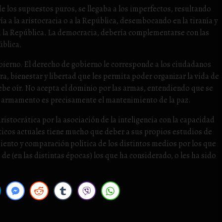
e los supuestos puros, se llegaba a los imperfectos, resultando
ía a la aristocracia o a la República, desembocando en la tiranía y
 a la República. La democracia, debería complementarse con las
ública.
bierno. El derecho de gobierno le corresponde a los ciudadanos
a, bienestar y libertad que les permita poder organizar la vida de
ebe oír. No acepta el dominio por las armas, entendiendo que se
del armamento es precisamente el mantenimiento de la paz.
aristocrática por la asociación de la inteligencia con la capacidad
íticos actuales tiene mucho que deber a sus propios estudios de
iento y comparación política de los distintos medios por los que
de (en las distintas épocas) los que ha considerado, o les ha sido