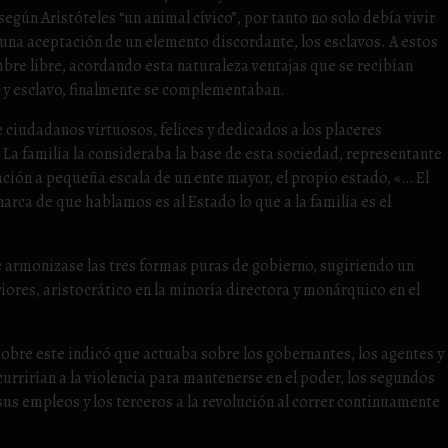
según Aristóteles “un animal cívico”, por tanto no solo debía vivir
 una aceptación de un elemento discordante, los esclavos. A estos
mbre libre, acordando esta naturaleza ventajas que se recibían
 y esclavo, finalmente se complementaban.
de ciudadanos virtuosos, felices y dedicados a los placeres
. La familia la consideraba la base de esta sociedad, representante
ción a pequeña escala de un ente mayor, el propio estado, «… El
ca de que hablamos es al Estado lo que a la familia es el
 armonizase las tres formas puras de gobierno, sugiriendo un
iores, aristocrático en la minoría directora y monárquico en el
Sobre este indicó que actuaba sobre los gobernantes, los agentes y
rrirían a la violencia para mantenerse en el poder, los segundos
 sus empleos y los terceros a la revolución al correr continuamente