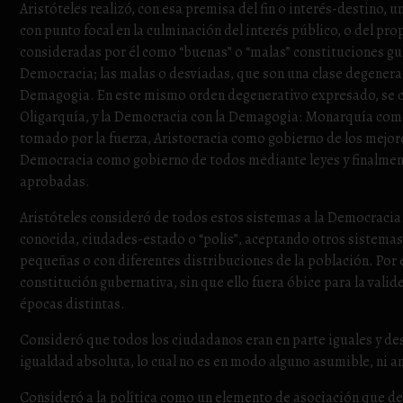
Aristóteles realizó, con esa premisa del fin o interés-destino
con punto focal en la culminación del interés público, o del pr
consideradas por él como “buenas” o “malas” constituciones gub
Democracia; las malas o desviadas, que son una clase degenerativ
Demagogia. En este mismo orden degenerativo expresado, se con
Oligarquía, y la Democracia con la Demagogia: Monarquía como
tomado por la fuerza, Aristocracia como gobierno de los mejor
Democracia como gobierno de todos mediante leyes y finalmen
aprobadas.
Aristóteles consideró de todos estos sistemas a la Democraci
conocida, ciudades-estado o “polis”, aceptando otros sistema
pequeñas o con diferentes distribuciones de la población. Por e
constitución gubernativa, sin que ello fuera óbice para la vali
épocas distintas.
Consideró que todos los ciudadanos eran en parte iguales y desi
igualdad absoluta, lo cual no es en modo alguno asumible, ni an
Consideró a la política como un elemento de asociación que deb