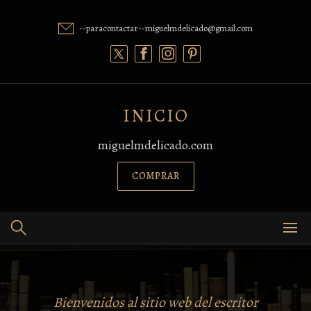
Skip
to
--paracontactar--miguelmdelicado@gmail.com
content
INICIO
miguelmdelicado.com
COMPRAR
Bienvenidos al sitio web del escritor