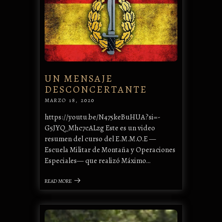
UN MENSAJE
DESCONCERTANTE
MARZO 18, 2020
https://youtu.be/N475keBuHUA?si=-
G5JYQ_Mhc7cALzg Este es un video
resumen del curso del E.M.M.O.E —
Escuela Militar de Montaña y Operaciones
Especiales— que realizó Máximo…
READ MORE