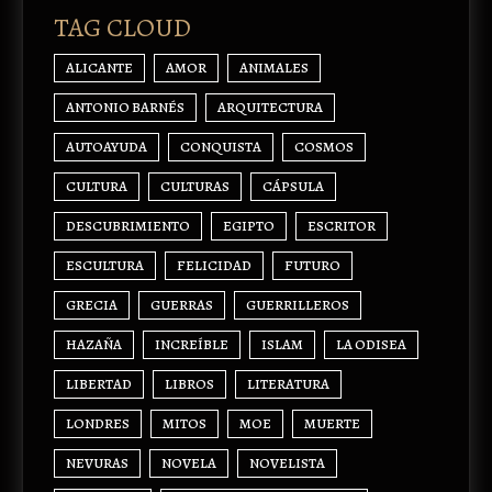
TAG CLOUD
ALICANTE
AMOR
ANIMALES
ANTONIO BARNÉS
ARQUITECTURA
AUTOAYUDA
CONQUISTA
COSMOS
CULTURA
CULTURAS
CÁPSULA
DESCUBRIMIENTO
EGIPTO
ESCRITOR
ESCULTURA
FELICIDAD
FUTURO
GRECIA
GUERRAS
GUERRILLEROS
HAZAÑA
INCREÍBLE
ISLAM
LA ODISEA
LIBERTAD
LIBROS
LITERATURA
LONDRES
MITOS
MOE
MUERTE
NEVURAS
NOVELA
NOVELISTA