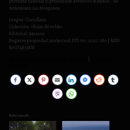
pretende cambiar el presumible deterioro mundial… Se
denominan
Las Marquesas
.
Lengua: Castellano
Colección: «Hojas de roble»
Editorial: Amazon
Registro propiedad intelectual: RPI 09 / 2021 / 380 | ASIN
‎B0GF4R538M
COMPRAR HOJAS DE ROBLE I. Máximo
|
AUTOR EN
AMAZON
Relacionado