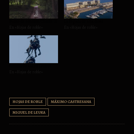
Punto de reunión Charlie. II
La llegada de una diosa
En «Hojas de roble»
En «Hojas de roble»
Simulacro «Akra Leuka»
En «Hojas de roble»
HOJAS DE ROBLE
MÁXIMO CASTRESANA
MIGUEL DE LEUKA