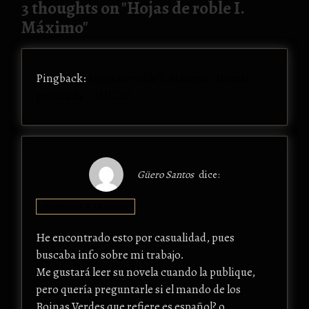
3 thoughts on "
Hojas de roble I.
Máximo
"
Pingback:
Hojas de roble I. Máximo. Novela
publicada – INICIO
Güero Santos
dice:
04/09/2019 A LAS 19:07
He encontrado esto por casualidad, pues
buscaba info sobre mi trabajo.
Me gustará leer su novela cuando la publique,
pero quería preguntarle si el mando de los
Boinas Verdes que refiere es español? o